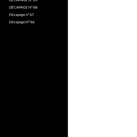
DÉCAPAGE N°68
Décapage n°67
Décapage N°66