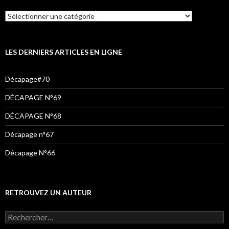
b
t
a
o
e
g
o
r
r
k
a
LES DERNIERS ARTICLES EN LIGNE
m
Décapage#70
DÉCAPAGE N°69
DÉCAPAGE N°68
Décapage n°67
Décapage N°66
RETROUVEZ UN AUTEUR