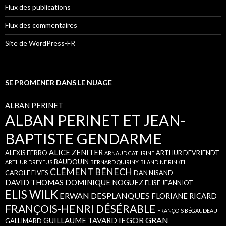
Flux des publications
Flux des commentaires
Site de WordPress-FR
SE PROMENER DANS LE NUAGE
ALBAN PERINET
ALBAN PERINET ET JEAN-
BAPTISTE GENDARME
ALICE ZENITER
ALEXIS FERRO
ARTHUR DEVRIENDT
ARNAUD CATHRINE
BAUDOUIN
ARTHUR DREYFUS
BERNARD QUIRINY
BLANDINE RINKEL
CLÉMENT BÉNECH
CAROLE FIVES
DAN NISAND
DAVID THOMAS
DOMINIQUE NOGUEZ
ELISE JEANNIOT
ELIS WILK
ERWAN DESPLANQUES
FLORIANE RICARD
FRANÇOIS-HENRI DÉSÉRABLE
FRANÇOIS BÉGAUDEAU
IEGOR GRAN
GUILLAUME TAVARD
GALLIMARD