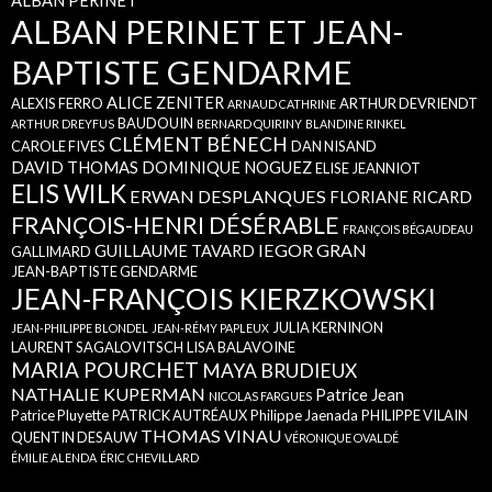
ALBAN PERINET
ALBAN PERINET ET JEAN-
BAPTISTE GENDARME
ALICE ZENITER
ALEXIS FERRO
ARTHUR DEVRIENDT
ARNAUD CATHRINE
BAUDOUIN
ARTHUR DREYFUS
BERNARD QUIRINY
BLANDINE RINKEL
CLÉMENT BÉNECH
CAROLE FIVES
DAN NISAND
DAVID THOMAS
DOMINIQUE NOGUEZ
ELISE JEANNIOT
ELIS WILK
ERWAN DESPLANQUES
FLORIANE RICARD
FRANÇOIS-HENRI DÉSÉRABLE
FRANÇOIS BÉGAUDEAU
IEGOR GRAN
GUILLAUME TAVARD
GALLIMARD
JEAN-BAPTISTE GENDARME
JEAN-FRANÇOIS KIERZKOWSKI
JULIA KERNINON
JEAN-PHILIPPE BLONDEL
JEAN-RÉMY PAPLEUX
LAURENT SAGALOVITSCH
LISA BALAVOINE
MARIA POURCHET
MAYA BRUDIEUX
NATHALIE KUPERMAN
Patrice Jean
NICOLAS FARGUES
Patrice Pluyette
PATRICK AUTRÉAUX
Philippe Jaenada
PHILIPPE VILAIN
THOMAS VINAU
QUENTIN DESAUW
VÉRONIQUE OVALDÉ
ÉMILIE ALENDA
ÉRIC CHEVILLARD