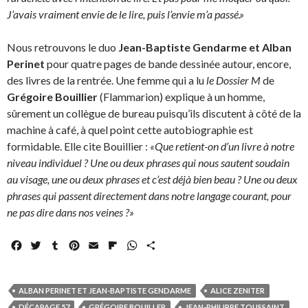
J’avais vraiment envie de le lire, puis l’envie m’a passé.»
Nous retrouvons le duo
Jean-Baptiste Gendarme et Alban
Perinet
pour quatre pages de bande dessinée autour, encore,
des livres de la rentrée. Une femme qui a lu
le Dossier M
de
Grégoire Bouillier
(Flammarion) explique à un homme,
sûrement un collègue de bureau puisqu’ils discutent à côté de la
machine à café, à quel point cette autobiographie est
formidable. Elle cite Bouillier :
«Que retient-on d’un livre à notre
niveau individuel ? Une ou deux phrases qui nous sautent soudain
au visage, une ou deux phrases et c’est déjà bien beau ? Une ou deux
phrases qui passent directement dans notre langage courant, pour
ne pas dire dans nos veines ?»
F
T
T
P
E
F
W
P
a
w
u
i
m
l
h
a
c
i
m
n
a
i
a
r
e
t
b
t
i
p
t
t
ALBAN PERINET ET JEAN-BAPTISTE GENDARME
ALICE ZENITER
b
t
l
e
l
b
s
a
DÉCAPAGE 57
GRÉGOIRE BOUILLER
JEAN-PHILIPPE TOUSSAINT