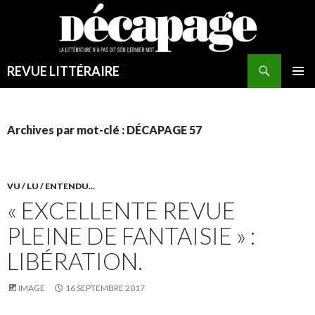
Recherche
REVUE LITTÉRAIRE
ALLER
MENU
AU
PRINCI
CONTENU
Archives par mot-clé : DÉCAPAGE 57
VU / LU / ENTENDU...
« EXCELLENTE REVUE
PLEINE DE FANTAISIE » :
LIBÉRATION.
IMAGE
16 SEPTEMBRE 2017