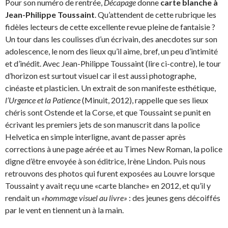
Pour son numéro de rentrée,
Décapage
donne
carte blanche à
Jean-Philippe Toussaint
. Qu’attendent de cette rubrique les
fidèles lecteurs de cette excellente revue pleine de fantaisie ?
Un tour dans les coulisses d’un écrivain, des anecdotes sur son
adolescence, le nom des lieux qu’il aime, bref, un peu d’intimité
et d’inédit. Avec Jean-Philippe Toussaint (lire ci-contre), le tour
d’horizon est surtout visuel car il est aussi photographe,
cinéaste et plasticien. Un extrait de son manifeste esthétique,
l’Urgence et la Patience
(Minuit, 2012), rappelle que ses lieux
chéris sont Ostende et la Corse, et que Toussaint se punit en
écrivant les premiers jets de son manuscrit dans la police
Helvetica en simple interligne, avant de passer après
corrections à une page aérée et au Times New Roman, la police
digne d’être envoyée à son éditrice, Irène Lindon. Puis nous
retrouvons des photos qui furent exposées au Louvre lorsque
Toussaint y avait reçu une «carte blanche» en 2012, et qu’il y
rendait un
«hommage visuel au livre»
: des jeunes gens décoiffés
par le vent en tiennent un à la main.