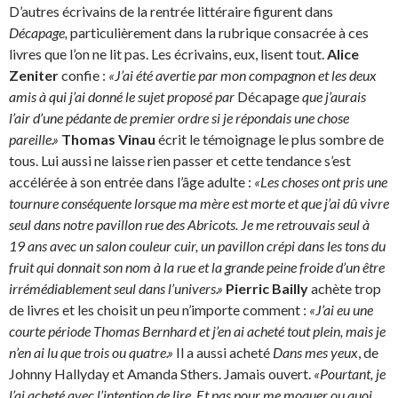
D’autres écrivains de la rentrée littéraire figurent dans
Décapage,
particulièrement dans la rubrique consacrée à ces
livres que l’on ne lit pas. Les écrivains, eux, lisent tout.
Alice
Zeniter
confie :
«J’ai été avertie par mon compagnon et les deux
amis à qui j’ai donné le sujet proposé par
Décapage
que j’aurais
l’air d’une pédante de premier ordre si je répondais une chose
pareille.»
Thomas Vinau
écrit le témoignage le plus sombre de
tous. Lui aussi ne laisse rien passer et cette tendance s’est
accélérée à son entrée dans l’âge adulte :
«Les choses ont pris une
tournure conséquente lorsque ma mère est morte et que j’ai dû vivre
seul dans notre pavillon rue des Abricots. Je me retrouvais seul à
19 ans avec un salon couleur cuir, un pavillon crépi dans les tons du
fruit qui donnait son nom à la rue et la grande peine froide d’un être
irrémédiablement seul dans l’univers.»
Pierric Bailly
achète trop
de livres et les choisit un peu n’importe comment :
«J’ai eu une
courte période Thomas Bernhard et j’en ai acheté tout plein, mais je
n’en ai lu que trois ou quatre.»
Il a aussi acheté
Dans mes yeux
, de
Johnny Hallyday et Amanda Sthers. Jamais ouvert.
«Pourtant, je
l’ai acheté avec l’intention de lire. Et pas pour me moquer ou quoi.