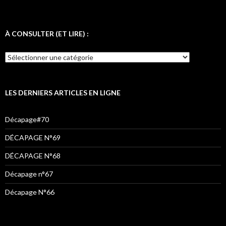
a
w
n
c
i
s
e
t
t
À CONSULTER (ET LIRE) :
b
t
a
o
e
g
o
r
r
k
a
LES DERNIERS ARTICLES EN LIGNE
m
Décapage#70
DÉCAPAGE N°69
DÉCAPAGE N°68
Décapage n°67
Décapage N°66