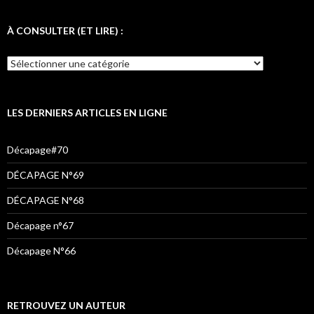
c
i
s
e
t
t
À CONSULTER (ET LIRE) :
b
t
a
o
e
g
o
r
r
k
a
LES DERNIERS ARTICLES EN LIGNE
m
Décapage#70
DÉCAPAGE N°69
DÉCAPAGE N°68
Décapage n°67
Décapage N°66
RETROUVEZ UN AUTEUR