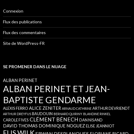
Connexion
Flux des publications
Flux des commentaires
Site de WordPress-FR
SE PROMENER DANS LE NUAGE
ALBAN PERINET
ALBAN PERINET ET JEAN-
BAPTISTE GENDARME
ALICE ZENITER
ALEXIS FERRO
ARTHUR DEVRIENDT
ARNAUD CATHRINE
BAUDOUIN
ARTHUR DREYFUS
BERNARD QUIRINY
BLANDINE RINKEL
CLÉMENT BÉNECH
CAROLE FIVES
DAN NISAND
DAVID THOMAS
DOMINIQUE NOGUEZ
ELISE JEANNIOT
ELIS WILK
ERWAN DESPLANQUES
FLORIANE RICARD