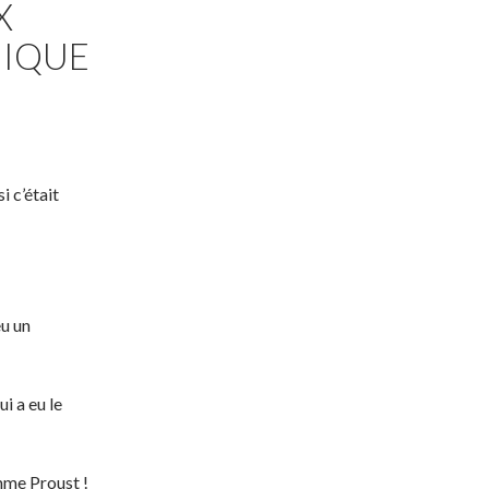
X
IQUE
i c’était
eu un
i a eu le
omme Proust !