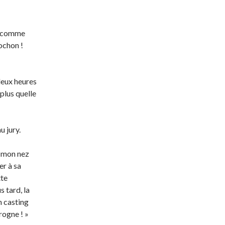
»
 ! comme
ochon !
 deux heures
 plus quelle
u jury.
de mon nez
er à sa
tte
s tard, la
n casting
trogne ! »