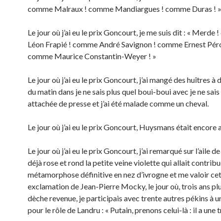
comme Malraux ! comme Mandiargues ! comme Duras ! 
Le jour où j’ai eu le prix Goncourt, je me suis dit : « Merde
Léon Frapié ! comme André Savignon ! comme Ernest Pér
comme Maurice Constantin-Weyer ! »
Le jour où j’ai eu le prix Goncourt, j’ai mangé des huîtres à
du matin dans je ne sais plus quel boui-boui avec je ne sais
attachée de presse et j’ai été malade comme un cheval.
Le jour où j’ai eu le prix Goncourt, Huysmans était encore a
Le jour où j’ai eu le prix Goncourt, j’ai remarqué sur l’aile 
déjà rose et rond la petite veine violette qui allait contribu
métamorphose définitive en nez d’ivrogne et me valoir ce
exclamation de Jean-Pierre Mocky, le jour où, trois ans plu
dèche revenue, je participais avec trente autres pékins à u
pour le rôle de Landru : « Putain, prenons celui-là : il a une 