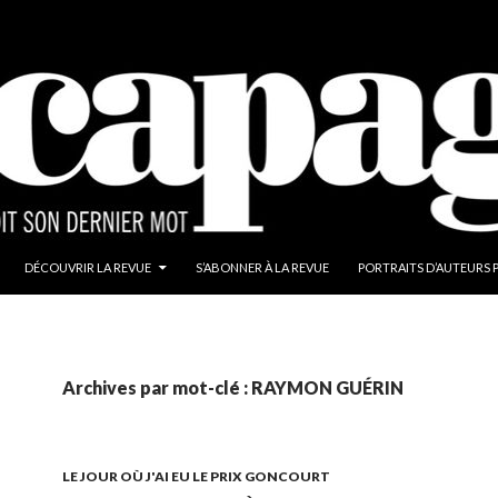
ALLER AU CONTENU
DÉCOUVRIR LA REVUE
S’ABONNER À LA REVUE
PORTRAITS D’AUTEURS 
Archives par mot-clé : RAYMON GUÉRIN
LE JOUR OÙ J'AI EU LE PRIX GONCOURT