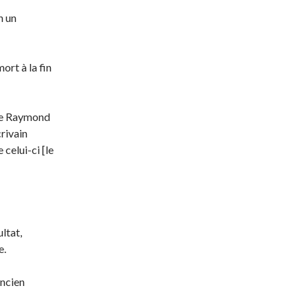
n un
ort à la fin
n de Raymond
crivain
celui-ci [le
ultat,
e.
ancien