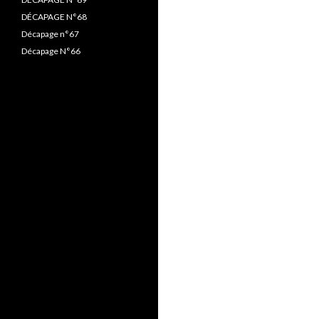
DÉCAPAGE N°68
Décapage n°67
Décapage N°66