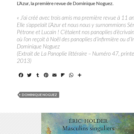
L’Azur, la première revue de Dominique Noguez.
« J’ai créé avec trois amis ma première revue à 11 an
Elle s’appelait L’Azur et nous nous y surnommions S
Pétrone et Lucain ! C’étaient nos panoplies d’écrivai
où l’on reçoit à Noël des panoplies d’infirmière ou d’I
Dominique Noguez
(Extrait de La Panoplie littéraire – Numéro 47, prin
2013)
F
T
T
P
E
F
W
P
a
w
u
i
m
l
h
a
c
i
m
n
a
i
a
r
e
t
b
t
i
p
t
t
DOMINIQUE NOGUEZ
b
t
l
e
l
b
s
a
o
e
r
r
o
A
g
o
r
e
a
p
e
k
s
r
p
r
t
d