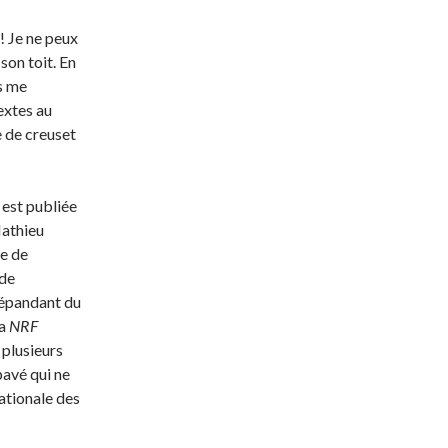
! Je ne peux
 son toit. En
is me
extes au
re de creuset
 est publiée
Mathieu
re de
 de
répandant du
a
NRF
 plusieurs
pavé qui ne
Nationale des