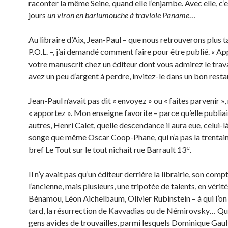
raconter la même Seine, quand elle l’enjambe. Avec elle, c’e
jours
un viron en barlumouche à traviole Paname
…
Au libraire d’Aix, Jean-Paul – que nous retrouverons plus 
P.O.L. –, j’ai demandé comment faire pour être publié. « A
votre manuscrit chez un éditeur dont vous admirez le travai
avez un peu d’argent à perdre, invitez-le dans un bon resta
Jean-Paul n’avait pas dit « envoyez » ou « faites parvenir »,
« apportez ». Mon enseigne favorite – parce qu’elle publiai
autres, Henri Calet, quelle descendance il aura eue, celui-là
songe que même Oscar Coop-Phane, qui n’a pas la trentain
e
bref Le Tout sur le tout nichait rue Barrault 13
.
Il n’y avait pas qu’un éditeur derrière la librairie, son compt
l’ancienne, mais plusieurs, une tripotée de talents, en vérité
Bénamou, Léon Aichelbaum, Olivier Rubinstein – à qui l’on 
tard, la résurrection de Kavvadias ou de Némirovsky… Qu
gens avides de trouvailles, parmi lesquels Dominique Gault