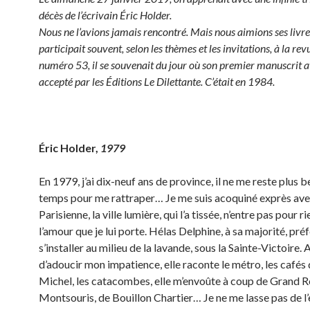
décès de l’écrivain Éric Holder.
Nous ne l’avions jamais rencontré. Mais nous aimions ses livres
participait souvent, selon les thèmes et les invitations, à la rev
numéro 53, il se souvenait du jour où son premier manuscrit a
accepté par les Éditions Le Dilettante. C’était en 1984.
Éric Holder,
1979
En 1979, j’ai dix-neuf ans de province, il ne me reste plus
temps pour me rattraper… Je me suis acoquiné exprès ave
Parisienne, la ville lumière, qui l’a tissée, n’entre pas pour r
l’amour que je lui porte. Hélas Delphine, à sa majorité, pré
s’installer au milieu de la lavande, sous la Sainte-Victoire. 
d’adoucir mon impatience, elle raconte le métro, les cafés 
Michel, les catacombes, elle m’envoûte à coup de Grand R
Montsouris, de Bouillon Chartier… Je ne me lasse pas de l