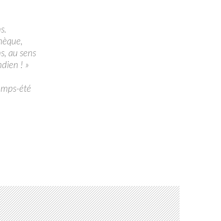
s.
énèque,
ns, au sens
ndien ! »
temps-été