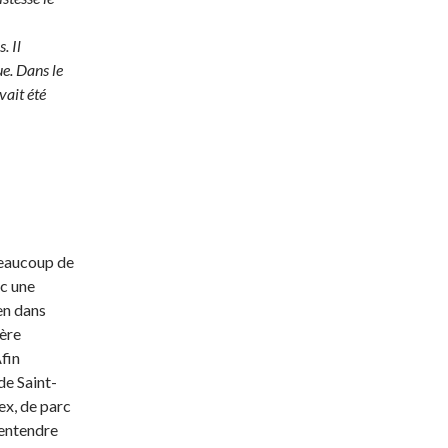
. Il
ue. Dans le
vait été
 beaucoup de
c une
ien dans
fère
Afin
de Saint-
ex, de parc
’entendre