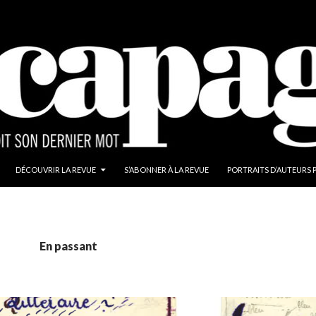
ALLER AU CONTENU
DÉCOUVRIR LA REVUE
S’ABONNER À LA REVUE
PORTRAITS D’AUTEURS 
En passant