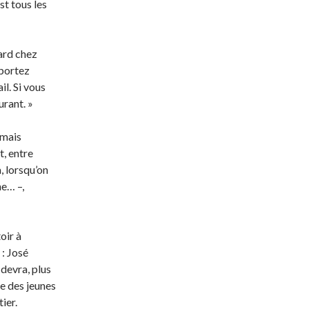
st tous les
tard chez
pportez
l. Si vous
urant. »
 mais
t, entre
, lorsqu’on
e… –,
oir à
 : José
devra, plus
e des jeunes
ier.