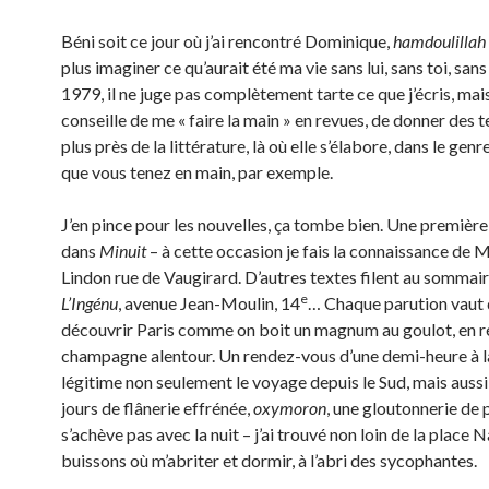
Béni soit ce jour où j’ai rencontré Dominique,
hamdoulillah
plus imaginer ce qu’aurait été ma vie sans lui, sans toi, sans
1979, il ne juge pas complètement tarte ce que j’écris, ma
conseille de me « faire la main » en revues, de donner des t
plus près de la littérature, là où elle s’élabore, dans le gen
que vous tenez en main, par exemple.
J’en pince pour les nouvelles, ça tombe bien. Une première
dans
Minuit
– à cette occasion je fais la connaissance de 
Lindon rue de Vaugirard. D’autres textes filent au sommai
e
L’Ingénu
, avenue Jean-Moulin, 14
… Chaque parution vaut
découvrir Paris comme on boit un magnum au goulot, en 
champagne alentour. Un rendez-vous d’une demi-heure à l
légitime non seulement le voyage depuis le Sud, mais aussi
jours de flânerie effrénée,
oxymoron
, une gloutonnerie de 
s’achève pas avec la nuit – j’ai trouvé non loin de la place 
buissons où m’abriter et dormir, à l’abri des sycophantes.