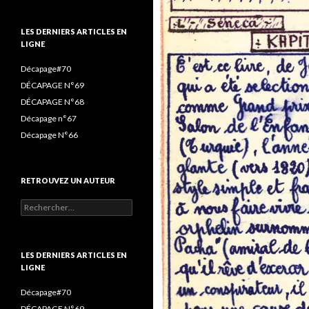
(ET
o
r
r
LIRE)
k
a
LES DERNIERS ARTICLES EN
:
LIGNE
m
Décapage#70
DÉCAPAGE N°69
DÉCAPAGE N°68
Décapage n°67
Décapage N°66
RETROUVEZ UN AUTEUR
Rechercher :
LES DERNIERS ARTICLES EN
LIGNE
Décapage#70
DÉCAPAGE N°69