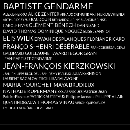
BAPTISTE GENDARME
ALICE ZENITER
ALEXIS FERRO
ARTHUR DEVRIENDT
ARNAUD CATHRINE
BAUDOUIN
ARTHUR DREYFUS
BERNARD QUIRINY
BLANDINE RINKEL
CLÉMENT BÉNECH
CAROLE FIVES
DAN NISAND
DAVID THOMAS
DOMINIQUE NOGUEZ
ELISE JEANNIOT
ELIS WILK
ERWAN DESPLANQUES
FLORIANE RICARD
FRANÇOIS-HENRI DÉSÉRABLE
FRANÇOIS BÉGAUDEAU
IEGOR GRAN
GUILLAUME TAVARD
GALLIMARD
JEAN-BAPTISTE GENDARME
JEAN-FRANÇOIS KIERZKOWSKI
JULIA KERNINON
JEAN-PHILIPPE BLONDEL
JEAN-RÉMY PAPLEUX
LAURENT SAGALOVITSCH
LISA BALAVOINE
MARIA POURCHET
MAYA BRUDIEUX
NATHALIE KUPERMAN
Patrice Jean
NICOLAS FARGUES
Patrice Pluyette
PATRICK AUTRÉAUX
Philippe Jaenada
PHILIPPE VILAIN
THOMAS VINAU
QUENTIN DESAUW
VÉRONIQUE OVALDÉ
ÉMILIE ALENDA
ÉRIC CHEVILLARD