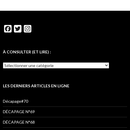
F
T
I
a
w
n
c
i
s
e
t
t
À CONSULTER (ET LIRE) :
b
t
a
À
o
e
g
CONSULTER
o
r
r
(ET
LIRE)
k
a
:
LES DERNIERS ARTICLES EN LIGNE
m
Décapage#70
DÉCAPAGE N°69
DÉCAPAGE N°68