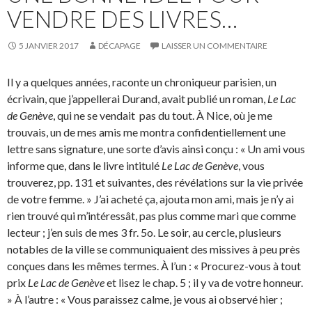
VENDRE DES LIVRES…
5 JANVIER 2017
DÉCAPAGE
LAISSER UN COMMENTAIRE
Il y a quelques années, raconte un chroniqueur parisien, un
écrivain, que j’appellerai Durand, avait publié un roman,
Le Lac
de Genève
, qui ne se vendait pas du tout. À Nice, où je me
trouvais, un de mes amis me montra confidentiellement une
lettre sans signature, une sorte d’avis ainsi conçu : « Un ami vous
informe que, dans le livre intitulé
Le Lac de Genève
, vous
trouverez, pp. 131 et suivantes, des révélations sur la vie privée
de votre femme. » J’ai acheté ça, ajouta mon ami, mais je n’y ai
rien trouvé qui m’intéressât, pas plus comme mari que comme
lecteur ; j’en suis de mes 3 fr. 5o. Le soir, au cercle, plusieurs
notables de la ville se communiquaient des missives à peu près
conçues dans les mêmes termes. À l’un : « Procurez-vous à tout
prix
Le Lac de Genève
et lisez le chap. 5 ; il y va de votre honneur.
» À l’autre : « Vous paraissez calme, je vous ai observé hier ;