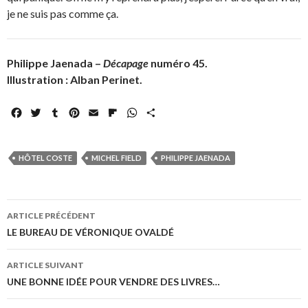
je ne suis pas comme ça.
Philippe Jaenada –
Décapage
numéro 45.
Illustration : Alban Perinet.
F
T
T
P
E
F
W
P
a
w
u
i
m
l
h
a
c
i
m
n
a
i
a
r
e
t
b
t
i
p
t
t
HÔTEL COSTE
MICHEL FIELD
PHILIPPE JAENADA
b
t
l
e
l
b
s
a
o
e
r
r
o
A
g
o
r
e
a
p
e
Navigation
k
s
r
p
r
ARTICLE PRÉCÉDENT
t
d
des
LE BUREAU DE VÉRONIQUE OVALDÉ
articles
ARTICLE SUIVANT
UNE BONNE IDÉE POUR VENDRE DES LIVRES…