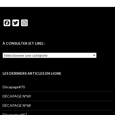
F
T
I
a
w
n
c
i
s
e
t
t
À CONSULTER (ET LIRE) :
b
t
a
À
o
e
g
CONSULTER
o
r
r
(ET
LIRE)
k
a
:
LES DERNIERS ARTICLES EN LIGNE
m
Décapage#70
DÉCAPAGE N°69
DÉCAPAGE N°68
Décapage n°67