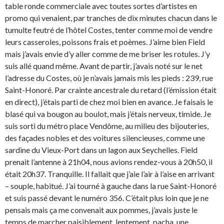
table ronde commerciale avec toutes sortes d’artistes en
promo qui venaient, par tranches de dix minutes chacun dans le
tumulte feutré de l’hôtel Costes, tenter comme moi de vendre
leurs casseroles, poissons frais et poèmes. J’aime bien Field
mais j’avais envie d’y aller comme de me briser les rotules. J’y
suis allé quand même. Avant de partir, j’avais noté sur le net
l’adresse du Costes, où je n’avais jamais mis les pieds : 239, rue
Saint-Honoré. Par crainte ancestrale du retard (l’émission était
en direct), j’étais parti de chez moi bien en avance. Je faisais le
blasé qui va bougon au boulot, mais j’étais nerveux, timide. Je
suis sorti du métro place Vendôme, au milieu des bijouteries,
des façades nobles et des voitures silencieuses, comme une
sardine du Vieux-Port dans un lagon aux Seychelles. Field
prenait l’antenne à 21h04, nous avions rendez-vous à 20h50, il
était 20h37. Tranquille. Il fallait que j’aie l’air à l’aise en arrivant
– souple, habitué. J’ai tourné à gauche dans la rue Saint-Honoré
et suis passé devant le numéro 356. C’était plus loin que je ne
pensais mais ça me convenait aux pommes, j’avais juste le
temps de marcher paisiblement, lentement, pacha, une