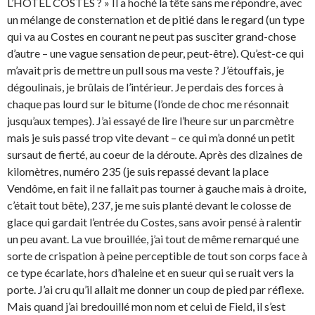
L’HÔTEL COSTES ? » Il a hoché la tête sans me répondre, avec
un mélange de consternation et de pitié dans le regard (un type
qui va au Costes en courant ne peut pas susciter grand-chose
d’autre – une vague sensation de peur, peut-être). Qu’est-ce qui
m’avait pris de mettre un pull sous ma veste ? J’étouffais, je
dégoulinais, je brûlais de l’intérieur. Je perdais des forces à
chaque pas lourd sur le bitume (l’onde de choc me résonnait
jusqu’aux tempes). J’ai essayé de lire l’heure sur un parcmètre
mais je suis passé trop vite devant – ce qui m’a donné un petit
sursaut de fierté, au coeur de la déroute. Après des dizaines de
kilomètres, numéro 235 (je suis repassé devant la place
Vendôme, en fait il ne fallait pas tourner à gauche mais à droite,
c’était tout bête), 237, je me suis planté devant le colosse de
glace qui gardait l’entrée du Costes, sans avoir pensé à ralentir
un peu avant. La vue brouillée, j’ai tout de même remarqué une
sorte de crispation à peine perceptible de tout son corps face à
ce type écarlate, hors d’haleine et en sueur qui se ruait vers la
porte. J’ai cru qu’il allait me donner un coup de pied par réflexe.
Mais quand j’ai bredouillé mon nom et celui de Field, il s’est