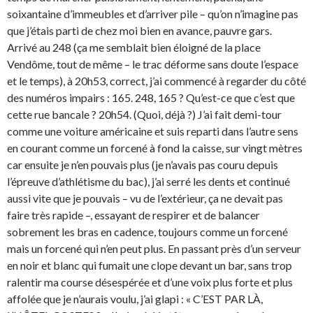
soixantaine d’immeubles et d’arriver pile – qu’on n’imagine pas
que j’étais parti de chez moi bien en avance, pauvre gars.
Arrivé au 248 (ça me semblait bien éloigné de la place
Vendôme, tout de même – le trac déforme sans doute l’espace
et le temps), à 20h53, correct, j’ai commencé à regarder du côté
des numéros impairs : 165. 248, 165 ? Qu’est-ce que c’est que
cette rue bancale ? 20h54. (Quoi, déjà ?) J’ai fait demi-tour
comme une voiture américaine et suis reparti dans l’autre sens
en courant comme un forcené à fond la caisse, sur vingt mètres
car ensuite je n’en pouvais plus (je n’avais pas couru depuis
l’épreuve d’athlétisme du bac), j’ai serré les dents et continué
aussi vite que je pouvais – vu de l’extérieur, ça ne devait pas
faire très rapide –, essayant de respirer et de balancer
sobrement les bras en cadence, toujours comme un forcené
mais un forcené qui n’en peut plus. En passant près d’un serveur
en noir et blanc qui fumait une clope devant un bar, sans trop
ralentir ma course désespérée et d’une voix plus forte et plus
affolée que je n’aurais voulu, j’ai glapi : « C’EST PAR LÀ,