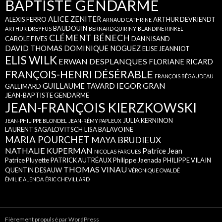
BAPTISTE GENDARME
ALICE ZENITER
ALEXIS FERRO
ARTHUR DEVRIENDT
ARNAUD CATHRINE
BAUDOUIN
ARTHUR DREYFUS
BERNARD QUIRINY
BLANDINE RINKEL
CLÉMENT BÉNECH
CAROLE FIVES
DAN NISAND
DAVID THOMAS
DOMINIQUE NOGUEZ
ELISE JEANNIOT
ELIS WILK
ERWAN DESPLANQUES
FLORIANE RICARD
FRANÇOIS-HENRI DÉSÉRABLE
FRANÇOIS BÉGAUDEAU
IEGOR GRAN
GUILLAUME TAVARD
GALLIMARD
JEAN-BAPTISTE GENDARME
JEAN-FRANÇOIS KIERZKOWSKI
JULIA KERNINON
JEAN-PHILIPPE BLONDEL
JEAN-RÉMY PAPLEUX
LAURENT SAGALOVITSCH
LISA BALAVOINE
MARIA POURCHET
MAYA BRUDIEUX
NATHALIE KUPERMAN
Patrice Jean
NICOLAS FARGUES
Patrice Pluyette
PATRICK AUTRÉAUX
Philippe Jaenada
PHILIPPE VILAIN
THOMAS VINAU
QUENTIN DESAUW
VÉRONIQUE OVALDÉ
ÉMILIE ALENDA
ÉRIC CHEVILLARD
Fièrement propulsé par WordPress