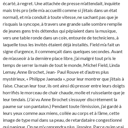
écarté, à regret. Une attachée de presse m’attendait, inquiète
mais très pro (elle m’a accueilli comme si j’étais dans un état
normal), et m’a conduit à toute vitesse, ne sachant pas que je
risquais la syncope, à travers une grande salle sombre remplie
de jeunes gens très détendus qui pépiaient dans la musique,
vers une table ronde dans un coin, entourée de techniciens, à
laquelle tous les invités étaient déjà installés. Field m’a fait un
signe d’urgence, il commençait dans quelques secondes. Avant
de m’asseoir à la dernière place libre, j’ai malgré tout pris le
temps de serrer la main de tout le monde, Michel Field, Linda
Lemay, Anne Brochet, Jean- Paul Rouve et d’autres plus
mystérieux, « Philippe Jaenada », pour leur montrer que j’étais à
l’aise. Chacun leur tour, ils ont ainsi dû presser entre leurs doigts
horrifiés le morceau de chair chaude, molle et ruisselante que je
leur tendais. (J’ai vu Anne Brochet s’essuyer discrètement la
paume sur son pantalon.) Pendant toute l’émission, j’ai gardé à
leurs yeux comme aux miens, collée au corps et à l’âme, cette
image de type mal dans sa peau, de retardataire congestionné
qui panique. On ne m’y reprendra plus, j’espère. Parce qu’en vrai,