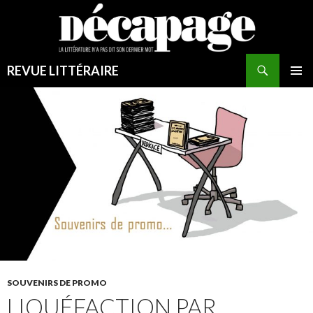
Recherche
REVUE LITTÉRAIRE
ALLER
MENU
AU
PRINCI
CONTENU
SOUVENIRS DE PROMO
LIQUÉFACTION PAR