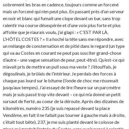
sobrement les bras en cadence, toujours comme un forcené
mais un forcené qui n’en peut plus. En passant près d’un serveur
en noir et blanc qui fumait une clope devant un bar, sans trop
ralentir ma course désespérée et d’une voix plus forte et plus
affolée que je n’aurais voulu, j’ai glapi : « C’EST PAR LÀ,
L’HÔTEL COSTES ? » Il a hoché la tête sans me répondre, avec
un mélange de consternation et de pitié dans le regard (un type
qui va au Costes en courant ne peut pas susciter grand-chose
d’autre – une vague sensation de peur, peut-être). Qu’est-ce qui
m’avait pris de mettre un pull sous ma veste ? J’étouffais, je
dégoulinais, je brûlais de l’intérieur. Je perdais des forces à
chaque pas lourd sur le bitume (l’onde de choc me résonnait
jusqu’aux tempes). J’ai essayé de lire l’heure sur un parcmètre
mais je suis passé trop vite devant – ce qui m’a donné un petit
sursaut de fierté, au coeur de la déroute. Après des dizaines de
kilomètres, numéro 235 (je suis repassé devant la place
Vendôme, en fait il ne fallait pas tourner à gauche mais à droite,
c’était tout bête), 237, je me suis planté devant le colosse de
glace qui gardait l’entrée du Costes, sans avoir pensé à ralentir