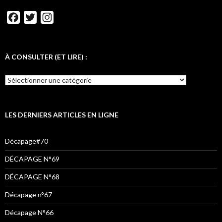
t
d
F
T
I
a
w
n
c
i
s
e
t
t
À CONSULTER (ET LIRE) :
b
t
a
À
o
e
g
CONSULTER
o
r
r
(ET
LIRE)
k
a
:
LES DERNIERS ARTICLES EN LIGNE
m
Décapage#70
DÉCAPAGE N°69
DÉCAPAGE N°68
Décapage n°67
Décapage N°66