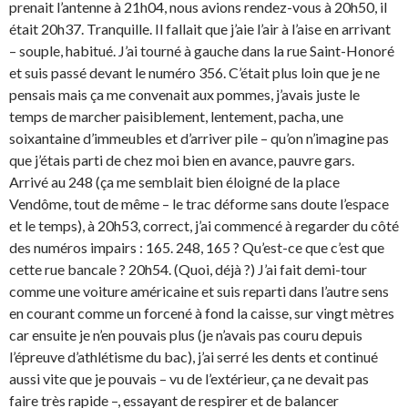
prenait l’antenne à 21h04, nous avions rendez-vous à 20h50, il
était 20h37. Tranquille. Il fallait que j’aie l’air à l’aise en arrivant
– souple, habitué. J’ai tourné à gauche dans la rue Saint-Honoré
et suis passé devant le numéro 356. C’était plus loin que je ne
pensais mais ça me convenait aux pommes, j’avais juste le
temps de marcher paisiblement, lentement, pacha, une
soixantaine d’immeubles et d’arriver pile – qu’on n’imagine pas
que j’étais parti de chez moi bien en avance, pauvre gars.
Arrivé au 248 (ça me semblait bien éloigné de la place
Vendôme, tout de même – le trac déforme sans doute l’espace
et le temps), à 20h53, correct, j’ai commencé à regarder du côté
des numéros impairs : 165. 248, 165 ? Qu’est-ce que c’est que
cette rue bancale ? 20h54. (Quoi, déjà ?) J’ai fait demi-tour
comme une voiture américaine et suis reparti dans l’autre sens
en courant comme un forcené à fond la caisse, sur vingt mètres
car ensuite je n’en pouvais plus (je n’avais pas couru depuis
l’épreuve d’athlétisme du bac), j’ai serré les dents et continué
aussi vite que je pouvais – vu de l’extérieur, ça ne devait pas
faire très rapide –, essayant de respirer et de balancer