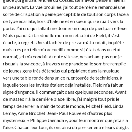
un peu avant. La vue brouillée, j’ai tout de même remarqué une
sorte de crispation à peine perceptible de tout son corps face à
ce type écarlate, hors d’haleine et en sueur qui se ruait vers la
porte. J’ai cru qu’il allait me donner un coup de pied par réflexe.
Mais quand j’ai bredouillé mon nom et celui de Field, il s’est
écarté, à regret. Une attachée de presse m’attendait, inquiète
mais très pro (elle m’a accueilli comme si j’étais dans un état
normal), et m’a conduit à toute vitesse, ne sachant pas que je
risquais la syncope, à travers une grande salle sombre remplie
de jeunes gens très détendus qui pépiaient dans la musique,
vers une table ronde dans un coin, entourée de techniciens, à
laquelle tous les invités étaient déjà installés. Field m’a fait un
signe d’urgence, il commençait dans quelques secondes. Avant
de m’asseoir à la dernière place libre, j’ai malgré tout pris le
temps de serrer la main de tout le monde, Michel Field, Linda
Lemay, Anne Brochet, Jean- Paul Rouve et d’autres plus
mystérieux, « Philippe Jaenada », pour leur montrer que j’étais à
l’aise. Chacun leur tour, ils ont ainsi dû presser entre leurs doigts