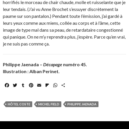
horrifiés le morceau de chair chaude, molle et ruisselante que je
leur tendais. (J’ai vu Anne Brochet s’essuyer discrètement la
paume sur son pantalon.) Pendant toute l’émission, j’ai gardé à
leurs yeux comme aux miens, collée au corps et à l’âme, cette
image de type mal dans sa peau, de retardataire congestionné
qui panique. On ne m’y reprendra plus, j’espère. Parce qu’en vrai,
je ne suis pas comme ça.
Philippe Jaenada –
Décapage
numéro 45.
Illustration : Alban Perinet.
F
T
T
P
E
F
W
P
a
w
u
i
m
l
h
a
c
i
m
n
a
i
a
r
e
t
b
t
i
p
t
t
HÔTEL COSTE
MICHEL FIELD
PHILIPPE JAENADA
b
t
l
e
l
b
s
a
o
e
r
r
o
A
g
o
r
e
a
p
e
k
s
r
p
r