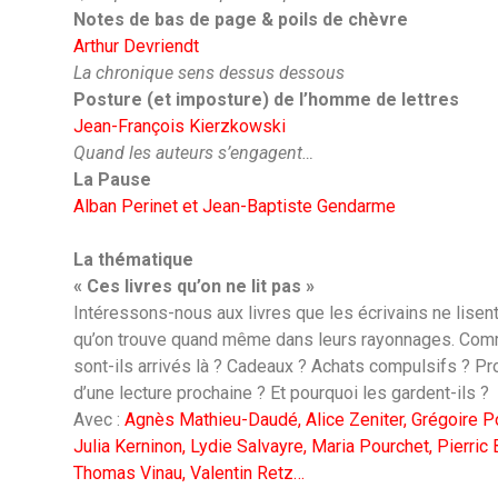
Notes de bas de page & poils de chèvre
Arthur Devriendt
La chronique sens dessus dessous
Posture (et imposture) de l’homme de lettres
Jean-François Kierzkowski
Quand les auteurs s’engagent…
La Pause
Alban Perinet et Jean-Baptiste Gendarme
La thématique
« Ces livres qu’on ne lit pas »
Intéressons-nous aux livres que les écrivains ne lisen
qu’on trouve quand même dans leurs rayonnages. Co
sont-ils arrivés là ? Cadeaux ? Achats compulsifs ? 
d’une lecture prochaine ? Et pourquoi les gardent-ils ?
Avec :
Agnès Mathieu-Daudé, Alice Zeniter, Grégoire Po
Julia Kerninon, Lydie Salvayre, Maria Pourchet, Pierric B
Thomas Vinau, Valentin Retz…