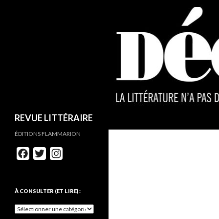
REVUE LITTÉRAIRE
ÉDITIONS FLAMMARION
F
T
I
a
w
n
c
i
s
e
t
t
À CONSULTER (ET LIRE) :
b
t
a
o
e
g