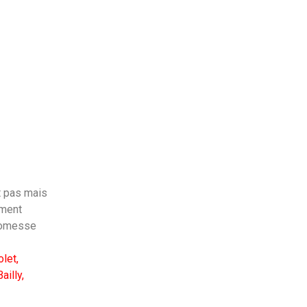
t pas mais
mment
Promesse
let,
ailly,