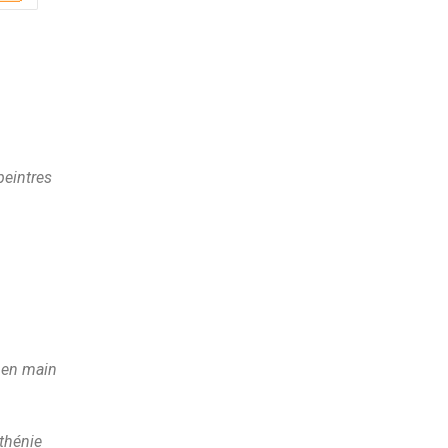
peintres
e en main
thénie