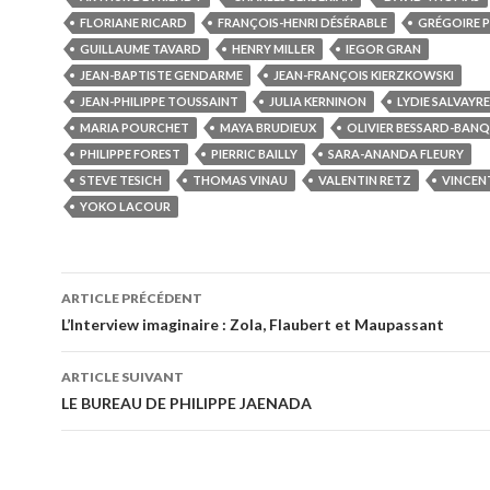
FLORIANE RICARD
FRANÇOIS-HENRI DÉSÉRABLE
GRÉGOIRE 
GUILLAUME TAVARD
HENRY MILLER
IEGOR GRAN
JEAN-BAPTISTE GENDARME
JEAN-FRANÇOIS KIERZKOWSKI
JEAN-PHILIPPE TOUSSAINT
JULIA KERNINON
LYDIE SALVAYRE
MARIA POURCHET
MAYA BRUDIEUX
OLIVIER BESSARD-BAN
PHILIPPE FOREST
PIERRIC BAILLY
SARA-ANANDA FLEURY
STEVE TESICH
THOMAS VINAU
VALENTIN RETZ
VINCEN
YOKO LACOUR
ARTICLE PRÉCÉDENT
L’Interview imaginaire : Zola, Flaubert et Maupassant
ARTICLE SUIVANT
LE BUREAU DE PHILIPPE JAENADA