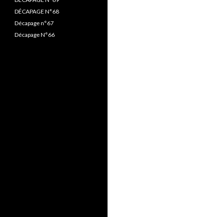
DÉCAPAGE N°68
Décapage n°67
Décapage N°66