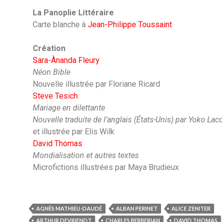
La Panoplie Littéraire
Carte blanche à
Jean-Philippe Toussaint
Création
Sara-Ànanda Fleury
Néon Bible
Nouvelle illustrée par Floriane Ricard
Steve Tesich
Mariage en dilettante
Nouvelle traduite de l’anglais (États-Unis) par Yoko Lac
et illustrée par Elis Wilk
David Thomas
Mondialisation et autres textes
Microfictions illustrées par Maya Brudieux
AGNÈS MATHIEU-DAUDÉ
ALBAN PERINET
ALICE ZENITER
ARTHUR DEVRIENDT
CHARLES BERBERIAN
DAVID THOMAS