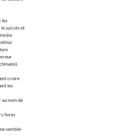
 les
le succès et
 moins
bêtise
ature
erreur
achmann).
ent croire
ent les
er au nom de
.
s livres
, me semble-