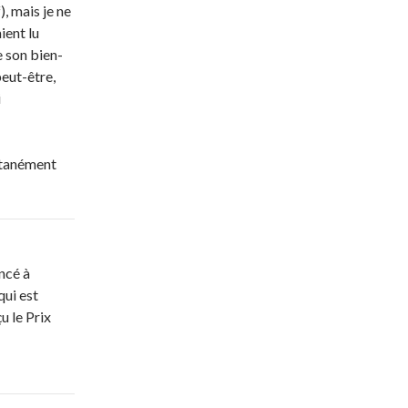
), mais je ne
ient lu
e son bien-
peut-être,
i
ltanément
ncé à
qui est
u le Prix