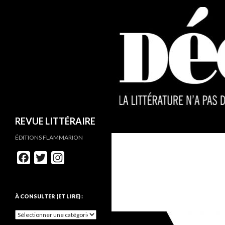
REVUE LITTÉRAIRE
ÉDITIONS FLAMMARION
F
T
I
a
w
n
c
i
s
e
t
t
À CONSULTER (ET LIRE) :
b
t
a
o
e
g