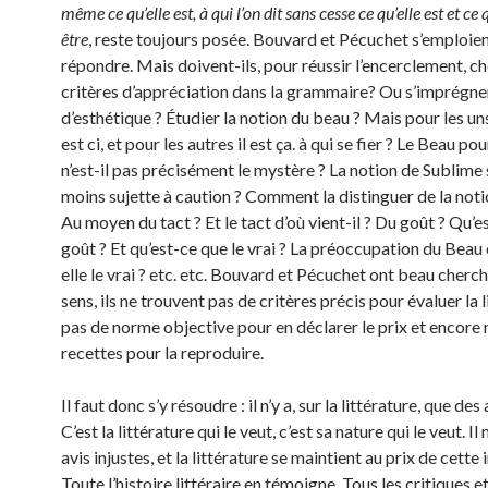
même ce qu’elle est, à qui l’on dit sans cesse ce qu’elle est et ce q
être
, reste toujours posée. Bouvard et Pécuchet s’emploien
répondre. Mais doivent-ils, pour réussir l’encerclement, c
critères d’appréciation dans la grammaire? Ou s’imprégne
d’esthétique ? Étudier la notion du beau ? Mais pour les un
est ci, et pour les autres il est ça. à qui se fier ? Le Beau p
n’est-il pas précisément le mystère ? La notion de Sublime 
moins sujette à caution ? Comment la distinguer de la not
Au moyen du tact ? Et le tact d’où vient-il ? Du goût ? Qu’e
goût ? Et qu’est-ce que le vrai ? La préoccupation du Bea
elle le vrai ? etc. etc. Bouvard et Pécuchet ont beau cherc
sens, ils ne trouvent pas de critères précis pour évaluer la l
pas de norme objective pour en déclarer le prix et encore
recettes pour la reproduire.
Il faut donc s’y résoudre : il n’y a, sur la littérature, que des 
C’est la littérature qui le veut, c’est sa nature qui le veut. Il
avis injustes, et la littérature se maintient au prix de cette i
Toute l’histoire littéraire en témoigne. Tous les critiques e