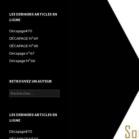
o
r
r
k
a
LES DERNIERS ARTICLES EN
LIGNE
m
Décapage#70
DÉCAPAGE N°69
DÉCAPAGE N°68
Décapage n°67
Décapage N°66
RETROUVEZ UN AUTEUR
LES DERNIERS ARTICLES EN
LIGNE
Décapage#70
DÉCAPAGE N°69