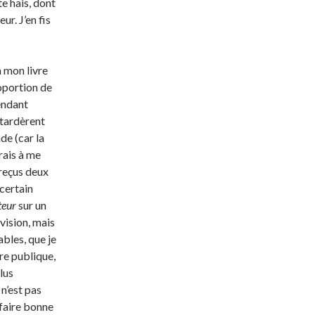
te hais, dont
ur. J’en fis
à mon livre
oportion de
endant
 tardèrent
de (car la
rais à me
 reçus deux
certain
teur
sur un
évision, mais
ables, que je
re publique,
plus
 n’est pas
 faire bonne