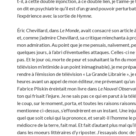
t-il, à cette double injonction, à ce double lien, je t’aime-je 
on dit en psychiatrie qu’il est d’un grand pouvoir perturbate
l’expérience avec la sortie de
Hymne
.
Éric Chevillard, dans
Le Monde
, avait consacré son article 
et, comme j’admire Chevillard, sa critique m’enchanta à pr
mon admiration. Au point que je me pensais, naïvement, p
quelques jours, à l’abri d’éventuelles attaques. Celles-ci ne
pas. Et le jour où, morte de peur et souhaitant la fin du mon
télévision m’intimide à un point inimaginable), je me prépa
rendre à l’émission de télévision « La Grande Librairie », je
heures avant un appel de mon éditeur, me prévenant qu’un 
Fabrice Pliskin éreintait mon livre dans
Le Nouvel Observa
ton qui frisait l’injure. Je ne sais pas ce qui en parut à la tél
le coup, sur le moment, porta, et toutes les raisons raisonn
mentionne ci-dessus, s’effondrèrent en un instant. Une inju
quel que soit celui qui la prononce, et serait-il l’homme le 
médiocre de la terre, fait mal. Et fait d’autant plus mal qu’il
dans les moeurs littéraires d’y riposter. J’essayais donc de