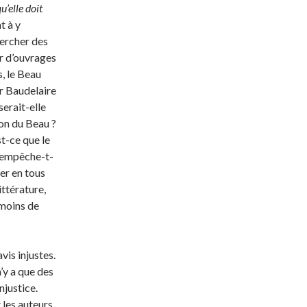
u’elle doit
t à y
hercher des
r d’ouvrages
s, le Beau
our Baudelaire
serait-elle
ion du Beau ?
st-ce que le
u empêche-t-
her en tous
ittérature,
 moins de
avis injustes.
 n’y a que des
njustice.
t les auteurs