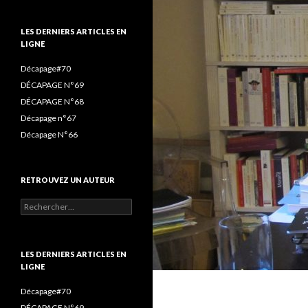
(ET
o
r
r
LIRE)
k
a
LES DERNIERS ARTICLES EN
:
LIGNE
m
Décapage#70
DÉCAPAGE N°69
DÉCAPAGE N°68
Décapage n°67
Décapage N°66
RETROUVEZ UN AUTEUR
Rechercher :
LES DERNIERS ARTICLES EN
LIGNE
Décapage#70
DÉCAPAGE N°69