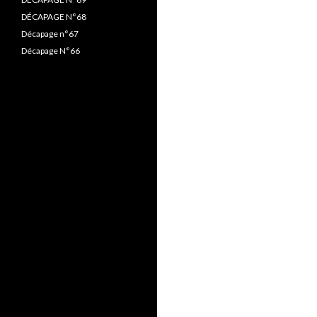
DÉCAPAGE N°68
Décapage n°67
Décapage N°66