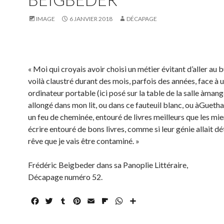
IMAGE
6 JANVIER 2018
DÉCAPAGE
« Moi qui croyais avoir choisi un métier évitant d’aller au 
voilà claustré durant des mois, parfois des années, face à 
ordinateur portable (ici posé sur la table de la salle àmang
allongé dans mon lit, ou dans ce fauteuil blanc, ou àGueth
un feu de cheminée, entouré de livres meilleurs que les mie
écrire entouré de bons livres, comme si leur génie allait dé
rêve que je vais être contaminé. »
Frédéric Beigbeder dans sa Panoplie Littéraire,
Décapage numéro 52.
F
T
T
P
E
F
W
P
a
w
u
i
m
l
h
a
c
i
m
n
a
i
a
r