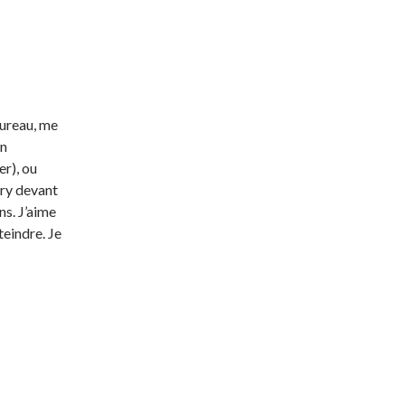
bureau, me
un
er), ou
ary devant
ns. J’aime
teindre. Je