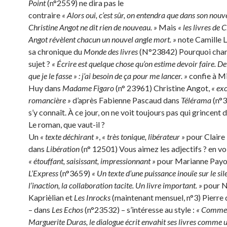
Point
(n°2559) ne dira pas le
contraire
« Alors oui, c’est sûr, on entendra que dans son no
Christine Angot ne dit rien de nouveau. »
Mais
« les livres de 
Angot révèlent chacun un nouvel angle mort. »
note Camille 
sa chronique du
Monde des livres
(N°23842) Pourquoi cha
sujet ?
« Écrire est quelque chose qu’on estime devoir faire. Dev
que je le fasse » : j’ai besoin de ça pour me lancer. »
confie à M
Huy dans
Madame Figaro
(n° 23961) Christine Angot,
« exc
romancière »
d’après Fabienne Pascaud dans
Télérama
(n°3
s’y connaît. À ce jour, on ne voit toujours pas qui grincent 
Le roman, que vaut-il ?
Un
« texte déchirant »
,
« très tonique, libérateur »
pour Claire
dans
Libération
(n° 12501) Vous aimez les adjectifs ? en voi
«
étouffant, saisissant, impressionnant »
pour Marianne Payo
L’Express
(n°3659)
« Un texte d’une puissance inouïe sur le sil
l’inaction, la collaboration tacite. Un livre important. »
pour N
Kaprièlian et
Les Inrocks
(maintenant mensuel, n°3) Pierre
– dans
Les Echos
(n°23532) – s’intéresse au style :
« Comme
Marguerite Duras, le dialogue écrit envahit ses livres comme