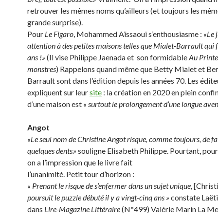
retrouver les mêmes noms qu’ailleurs (et toujours les mêm
grande surprise).
Pour
Le Figaro
, Mohammed Aïssaoui s’enthousiasme :
«Le 
attention à des petites maisons telles que Mialet-Barrault qui 
ans !»
(Il vise Philippe Jaenada et son formidable
Au Print
monstres
) Rappelons quand même que Betty Mialet et Be
Barrault sont dans l’édition depuis les années 70. Les édite
expliquent sur leur
site
: la création en 2020 en plein conf
d’une maison est
« surtout le prolongement d’une longue aven
Angot
«Le seul nom de Christine Angot risque, comme toujours, de fa
quelques dents.»
souligne Elisabeth Philippe. Pourtant, pou
on a l’impression que le livre fait
l’unanimité. Petit tour d’horizon :
« Prenant le risque de s’enfermer dans un sujet unique,
[Christ
poursuit le puzzle débuté il y a vingt-cinq ans »
constate Laëti
dans
Lire-Magazine Littéraire
(N°499) Valérie Marin La Me