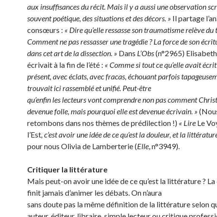
aux insuffisances du récit. Mais il y a aussi une observation sc
souvent poétique, des situations et des décors. »
Il partage l’a
consœurs :
« Dire qu’elle ressasse son traumatisme relève du 
Comment ne pas ressasser une tragédie ? La force de son écrit
dans cet art de la dissection. »
Dans
L’Obs
(n°2965) Elisabeth
écrivait à la fin de l’été :
« Comme si tout ce qu’elle avait écrit
présent, avec éclats, avec fracas, échouant parfois tapageusem
trouvait ici rassemblé et unifié. Peut-être
qu’enfin les lecteurs vont comprendre non pas comment Christ
devenue folle, mais pourquoi elle est devenue écrivain. »
(Nou
retombons dans nos thèmes de prédilection !)
«
Lire
Le Vo
l’Est
, c’est avoir une idée de ce qu’est la douleur, et la littérature
pour nous Olivia de Lamberterie (
Elle
, n°3949).
Critiquer la littérature
Mais peut-on avoir une idée de ce qu’est la littérature ? La
finit jamais d’animer les débats. On n’aura
sans doute pas la même définition de la littérature selon q
auteur, éditeur, libraire, simple lecteur ou critique profess