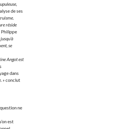
rupuleuse,
nalyse de ses
truisme.
ure réside
 Philippe
 jusqu’à
ent, se
ine Angot est
s
yage dans
. »
conclut
 question ne
u’on est
ionnel.