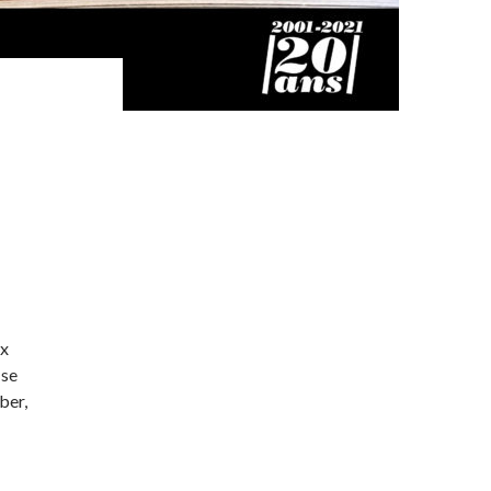
ux
 se
ber,