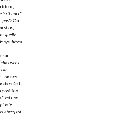
ritique,
e “critiquer”.
me pas”»
On
question,
ans quelle
 de synthèse.»
t sur
Échos week-
s de
: on n’est
mais qu’est-
a position
«C’est une
plus le
ellebecq est