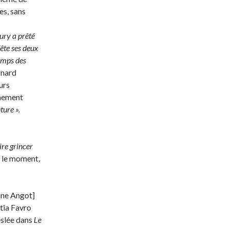
es, sans
jury a prêté
fête ses deux
emps des
rnard
urs
inement
ture ».
ire grincer
r le moment,
ine Angot]
tia Favro
slée dans
Le