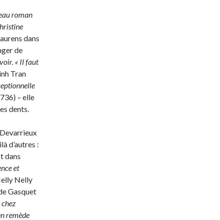
uveau roman
Christine
Laurens dans
nger de
oir. « Il faut
inh Tran
eptionnelle
736) – elle
des dents.
 Devarrieux
là d’autres :
t dans
ence et
elly Nelly
 de Gasquet
 chez
 un remède