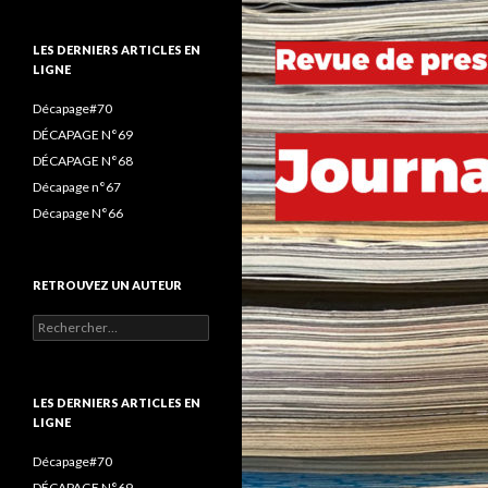
(ET
o
r
r
LIRE)
k
a
LES DERNIERS ARTICLES EN
:
LIGNE
m
Décapage#70
DÉCAPAGE N°69
DÉCAPAGE N°68
Décapage n°67
Décapage N°66
RETROUVEZ UN AUTEUR
Rechercher :
LES DERNIERS ARTICLES EN
LIGNE
Décapage#70
DÉCAPAGE N°69