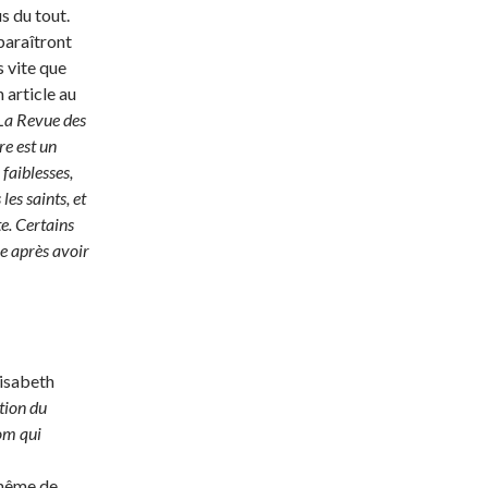
s du tout.
sparaîtront
s vite que
 article au
La Revue des
re est un
faiblesses,
les saints, et
te. Certains
re après avoir
lisabeth
tion du
nom qui
 même de