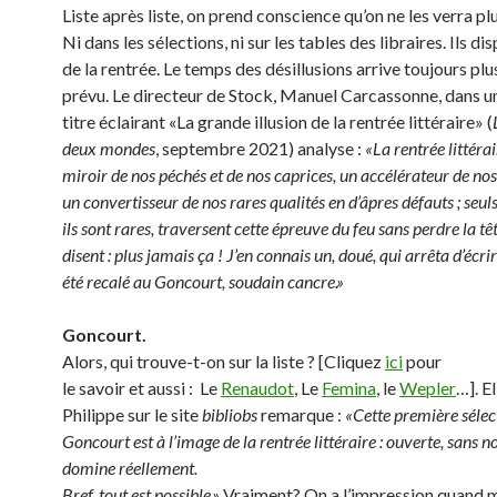
Liste après liste, on prend conscience qu’on ne les verra plu
Ni dans les sélections, ni sur les tables des libraires. Ils di
de la rentrée. Le temps des désillusions arrive toujours plu
prévu. Le directeur de Stock, Manuel Carcassonne, dans un
titre éclairant «La grande illusion de la rentrée littéraire» (
deux mondes
, septembre 2021) analyse :
«La rentrée littérai
miroir de nos péchés et de nos caprices, un accélérateur de nos 
un convertisseur de nos rares qualités en d’âpres défauts ; seuls 
ils sont rares, traversent cette épreuve du feu sans perdre la tê
disent : plus jamais ça ! J’en connais un, doué, qui arrêta d’écri
été recalé au Goncourt, soudain cancre.»
Goncourt.
Alors, qui trouve-t-on sur la liste ? [Cliquez
ici
pour
le savoir et aussi : Le
Renaudot
, Le
Femina
, le
Wepler
…]. E
Philippe sur le site
bibliobs
remarque :
«Cette première sélec
Goncourt est à l’image de la rentrée littéraire : ouverte, sans 
domine réellement.
Bref, tout est possible.»
Vraiment? On a l’impression quand