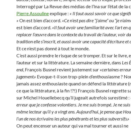
Interrogé par La Revue des médias de l’Ina sur l’état de la c
Pierre Assouline
explique :
« Il faut aussi savoir ce que signifi
»
On est bien d’accord.
«Ce n’est pas dire “j’aime” ou “je n’ai
est bien d’accord.
«Il faut avoir une familiarité avec l’art en 
replacer l’œuvre dans le contexte du travail de l’auteur, voir d
tradition elle s’inscrit, et aussi avoir une capacité d’écriture et
Et ce n’est pas donné à tout le monde.
C’est aussi prendre le risque de se tromper. Et sur le livre, e
l’auteur et sur la littérature. La semaine dernière, dans
Les 
end
, François Busnel revient justement sur
«certaines erreur
jugement.»
Evoque-t-il son trop-plein d’enthousiasme ? Non 
jamais assez enthousiaste quand on défend la littérature (
ce que la littérature, à la fin !?!) François Busnel regrette s
sur Michel Houellebecq qu’il jugeait autrefois surestimé :
erreur que je confesse volontiers. Je me suis trompé. Je ne suis 
même lecteur qu’il y a vingt ans. Aujourd’hui, je pense que Hou
l’un de nos écrivains les plus pénétrants et les plus subversifs.»
On peut encenser un auteur qui va mal tourner et aussi ne