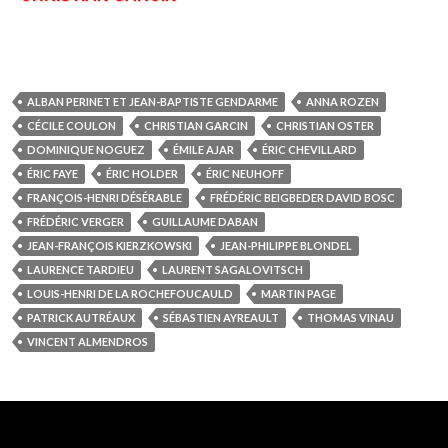
ALBAN PERINET ET JEAN-BAPTISTE GENDARME
ANNA ROZEN
CÉCILE COULON
CHRISTIAN GARCIN
CHRISTIAN OSTER
DOMINIQUE NOGUEZ
ÉMILE AJAR
ÉRIC CHEVILLARD
ÉRIC FAYE
ÉRIC HOLDER
ÉRIC NEUHOFF
FRANÇOIS-HENRI DÉSÉRABLE
FRÉDÉRIC BEIGBEDER DAVID BOSC
FRÉDÉRIC VERGER
GUILLAUME DABAN
JEAN-FRANÇOIS KIERZKOWSKI
JEAN-PHILIPPE BLONDEL
LAURENCE TARDIEU
LAURENT SAGALOVITSCH
LOUIS-HENRI DE LA ROCHEFOUCAULD
MARTIN PAGE
PATRICK AUTRÉAUX
SÉBASTIEN AYREAULT
THOMAS VINAU
VINCENT ALMENDROS