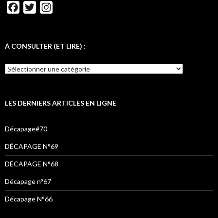
F
T
I
a
w
n
c
i
s
e
t
t
À CONSULTER (ET LIRE) :
b
t
a
o
e
g
o
r
r
k
a
LES DERNIERS ARTICLES EN LIGNE
m
Décapage#70
DÉCAPAGE N°69
DÉCAPAGE N°68
Décapage n°67
Décapage N°66