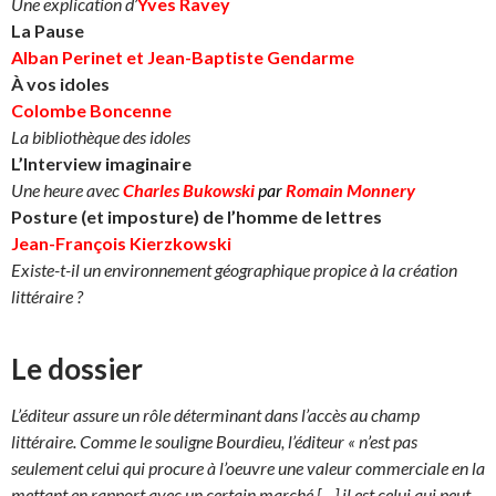
Une explication d
’
Yves Ravey
La Pause
Alban Perinet et Jean-Baptiste Gendarme
À vos idoles
Colombe Boncenne
La bibliothèque des idoles
L’Interview imaginaire
Une heure avec
Charles Bukowski
par
Romain Monnery
Posture (et imposture) de l’homme de lettres
Jean-François Kierzkowski
Existe-t-il un environnement géographique propice à la création
littéraire ?
Le dossier
L’éditeur assure un rôle déterminant dans l’accès au champ
littéraire. Comme le souligne Bourdieu, l’éditeur « n’est pas
seulement celui qui procure à l’oeuvre une valeur commerciale
en la
mettant en rapport avec un certain marché […] il est celui
qui peut