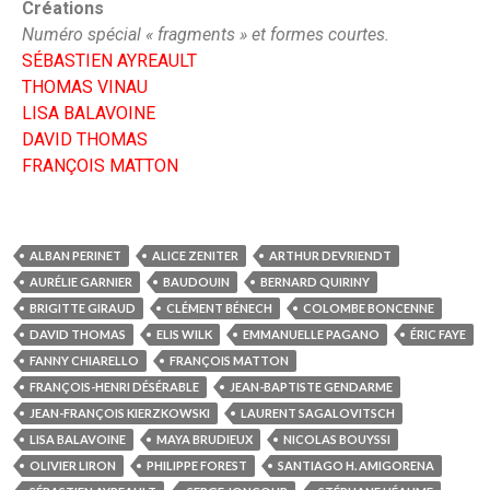
Créations
Numéro spécial « fragments » et formes courtes.
SÉBASTIEN AYREAULT
THOMAS VINAU
LISA BALAVOINE
DAVID THOMAS
FRANÇOIS MATTON
ALBAN PERINET
ALICE ZENITER
ARTHUR DEVRIENDT
AURÉLIE GARNIER
BAUDOUIN
BERNARD QUIRINY
BRIGITTE GIRAUD
CLÉMENT BÉNECH
COLOMBE BONCENNE
DAVID THOMAS
ELIS WILK
EMMANUELLE PAGANO
ÉRIC FAYE
FANNY CHIARELLO
FRANÇOIS MATTON
FRANÇOIS-HENRI DÉSÉRABLE
JEAN-BAPTISTE GENDARME
JEAN-FRANÇOIS KIERZKOWSKI
LAURENT SAGALOVITSCH
LISA BALAVOINE
MAYA BRUDIEUX
NICOLAS BOUYSSI
OLIVIER LIRON
PHILIPPE FOREST
SANTIAGO H. AMIGORENA