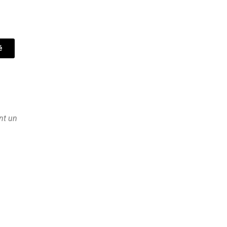
é
nt un