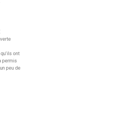
s
E
verte
qu’ils ont
 a permis
 un peu de