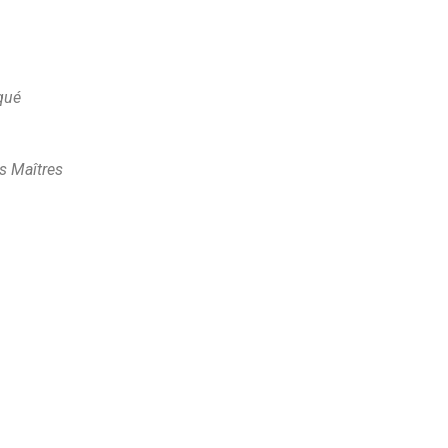
qué
is Maîtres