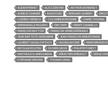
ALBAN PERINET
ALICE ZENITER
ARTHUR DEVRIENDT
AURÉLIE GARNIER
BAUDOUIN
BERNARD QUIRINY
BRIGI
CLÉMENT BÉNECH
COLOMBE BONCENNE
DAVID THOMAS
EMMANUELLE PAGANO
ÉRIC FAYE
FANNY CHIARELLO
FRANÇOIS MATTON
FRANÇOIS-HENRI DÉSÉRABLE
JEAN-BAPTISTE GENDARME
JEAN-FRANÇOIS KIERZKOWSKI
LAURENT SAGALOVITSCH
LISA BALAVOINE
MAYA BRUDIEUX
NICOLAS BOUYSSI
OLIVIER LIRON
PHILIPPE FOREST
SANTIAGO H. AMIGORENA
SÉBASTIEN AYREAULT
SERGE JO
STÉPHANE HÉAUME
THOMAS VINAU