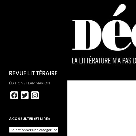
REVUE LITTÉRAIRE
ÉDITIONS FLAMMARION
F
T
I
a
w
n
c
i
s
e
t
t
À CONSULTER (ET LIRE) :
b
t
a
o
e
g