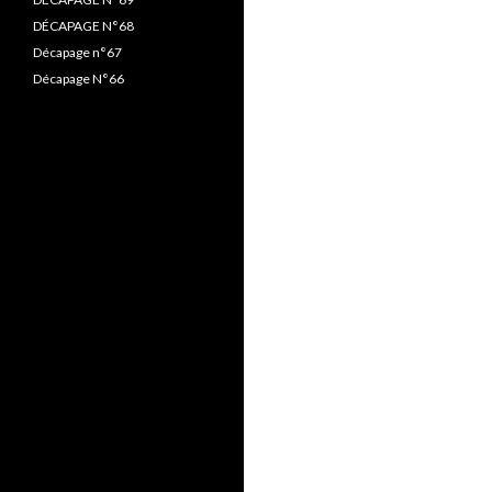
DÉCAPAGE N°68
Décapage n°67
Décapage N°66