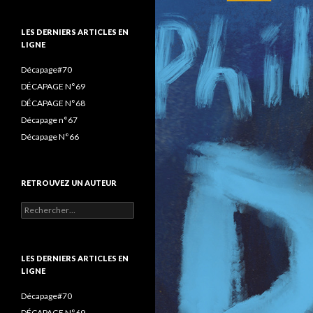
(ET
o
r
r
LIRE)
k
a
LES DERNIERS ARTICLES EN
:
LIGNE
m
Décapage#70
DÉCAPAGE N°69
DÉCAPAGE N°68
Décapage n°67
Décapage N°66
RETROUVEZ UN AUTEUR
Rechercher :
LES DERNIERS ARTICLES EN
LIGNE
Décapage#70
DÉCAPAGE N°69