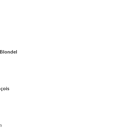
 Blondel
çois
n