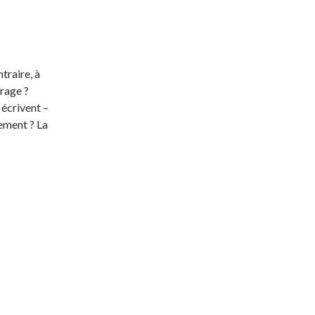
traire, à
rage ?
 écrivent –
gement ? La