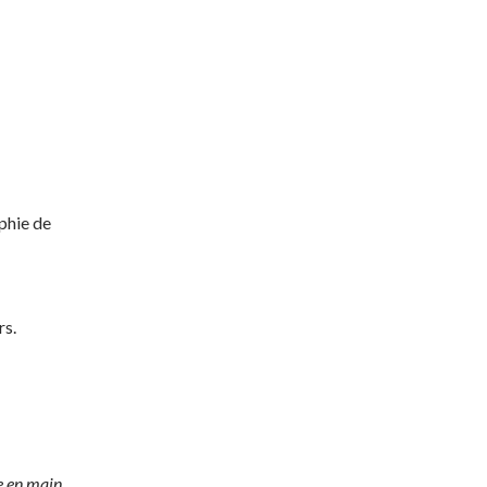
aphie de
rs.
e en main