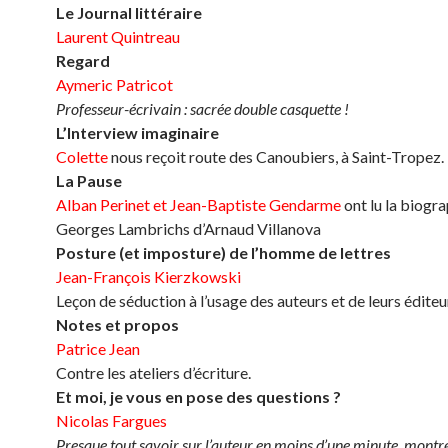
Le Journal littéraire
Laurent Quintreau
Regard
Aymeric Patricot
Professeur-écrivain : sacrée double casquette !
L’Interview imaginaire
Colette
nous reçoit route des Canoubiers, à Saint-Tropez.
La Pause
Alban Perinet et Jean-Baptiste Gendarme
ont lu la biogr
Georges Lambrichs d’Arnaud Villanova
Posture (et imposture) de l’homme de lettres
Jean-François Kierzkowski
Leçon de séduction à l’usage des auteurs et de leurs éditeu
Notes et propos
Patrice Jean
Contre les ateliers d’écriture.
Et moi, je vous en pose des questions ?
Nicolas Fargues
Presque tout savoir sur l’auteur en moins d’une minute, montr