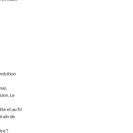
 ambition
nal,
ion. Le
e et au fil
train de
ire ?