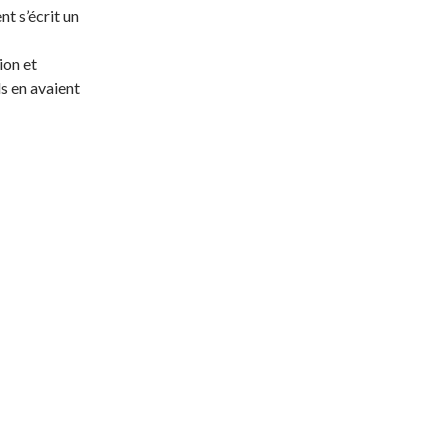
 s’écrit un
ion et
ls en avaient