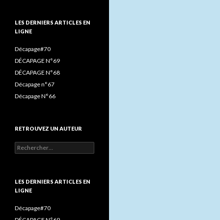
(ET
o
r
r
LIRE)
k
a
LES DERNIERS ARTICLES EN
:
LIGNE
m
Décapage#70
DÉCAPAGE N°69
DÉCAPAGE N°68
Décapage n°67
Décapage N°66
RETROUVEZ UN AUTEUR
Rechercher :
LES DERNIERS ARTICLES EN
LIGNE
Décapage#70
DÉCAPAGE N°69