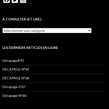
a
w
n
c
i
s
e
t
t
À CONSULTER (ET LIRE) :
b
t
a
o
e
g
o
r
r
k
a
LES DERNIERS ARTICLES EN LIGNE
m
Décapage#70
DÉCAPAGE N°69
DÉCAPAGE N°68
Décapage n°67
Décapage N°66