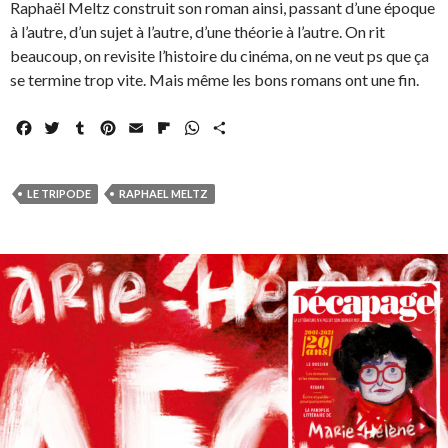
Raphaël Meltz construit son roman ainsi, passant d’une époque
à l’autre, d’un sujet à l’autre, d’une théorie à l’autre. On rit
beaucoup, on revisite l’histoire du cinéma, on ne veut ps que ça
se termine trop vite. Mais même les bons romans ont une fin.
F
T
T
P
E
F
W
P
a
w
u
i
m
l
h
a
c
i
m
n
a
i
a
r
e
t
b
t
i
p
t
t
LE TRIPODE
RAPHAEL MELTZ
b
t
l
e
l
b
s
a
o
e
r
r
o
A
g
o
r
e
a
p
e
k
s
r
p
r
t
d