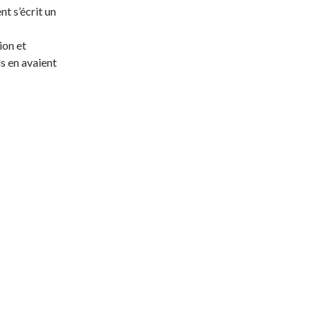
 s’écrit un
ion et
ls en avaient