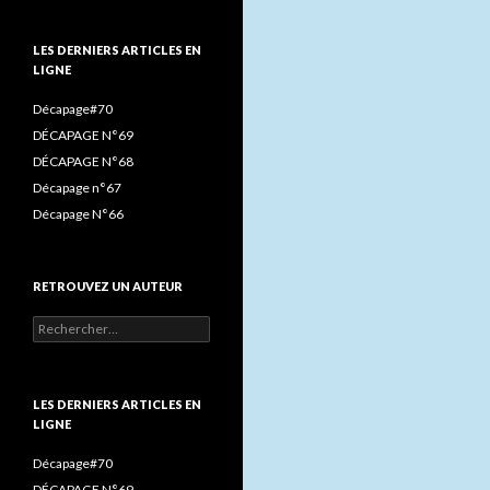
(ET
o
r
r
LIRE)
k
a
LES DERNIERS ARTICLES EN
:
LIGNE
m
Décapage#70
DÉCAPAGE N°69
DÉCAPAGE N°68
Décapage n°67
Décapage N°66
RETROUVEZ UN AUTEUR
Rechercher :
LES DERNIERS ARTICLES EN
LIGNE
Décapage#70
DÉCAPAGE N°69