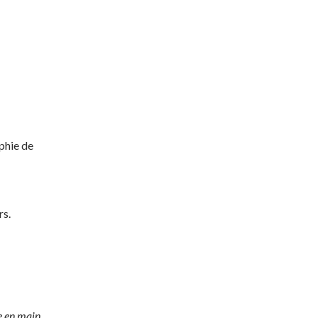
aphie de
rs.
e en main