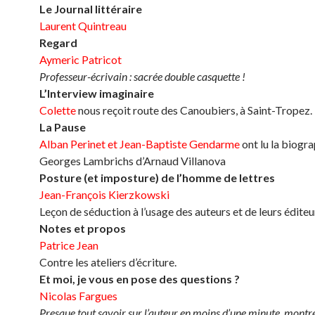
Le Journal littéraire
Laurent Quintreau
Regard
Aymeric Patricot
Professeur-écrivain : sacrée double casquette !
L’Interview imaginaire
Colette
nous reçoit route des Canoubiers, à Saint-Tropez.
La Pause
Alban Perinet et Jean-Baptiste Gendarme
ont lu la biogr
Georges Lambrichs d’Arnaud Villanova
Posture (et imposture) de l’homme de lettres
Jean-François Kierzkowski
Leçon de séduction à l’usage des auteurs et de leurs éditeu
Notes et propos
Patrice Jean
Contre les ateliers d’écriture.
Et moi, je vous en pose des questions ?
Nicolas Fargues
Presque tout savoir sur l’auteur en moins d’une minute, montr