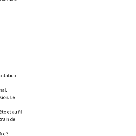
 ambition
nal,
ion. Le
e et au fil
train de
ire ?