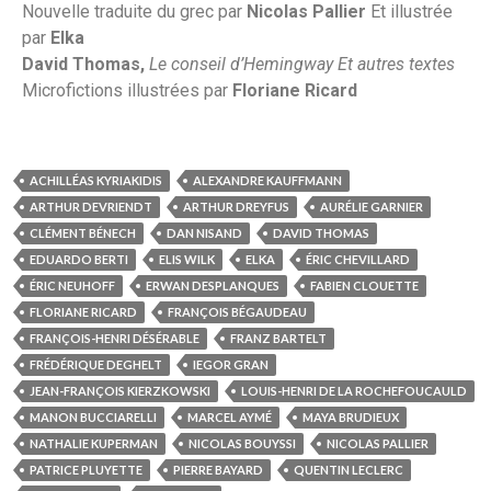
Nouvelle traduite du grec par
Nicolas Pallier
Et illustrée
par
Elka
David Thomas,
Le conseil d’Hemingway Et autres textes
Microfictions illustrées par
Floriane Ricard
ACHILLÉAS KYRIAKIDIS
ALEXANDRE KAUFFMANN
ARTHUR DEVRIENDT
ARTHUR DREYFUS
AURÉLIE GARNIER
CLÉMENT BÉNECH
DAN NISAND
DAVID THOMAS
EDUARDO BERTI
ELIS WILK
ELKA
ÉRIC CHEVILLARD
ÉRIC NEUHOFF
ERWAN DESPLANQUES
FABIEN CLOUETTE
FLORIANE RICARD
FRANÇOIS BÉGAUDEAU
FRANÇOIS-HENRI DÉSÉRABLE
FRANZ BARTELT
FRÉDÉRIQUE DEGHELT
IEGOR GRAN
JEAN-FRANÇOIS KIERZKOWSKI
LOUIS-HENRI DE LA ROCHEFOUCAULD
MANON BUCCIARELLI
MARCEL AYMÉ
MAYA BRUDIEUX
NATHALIE KUPERMAN
NICOLAS BOUYSSI
NICOLAS PALLIER
PATRICE PLUYETTE
PIERRE BAYARD
QUENTIN LECLERC