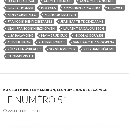
BRIGITTE GIRAUD
CLÉMENT BÉNECH
COLOMBE BONCENNE
DAVID THOMAS
ELIS WILK
EMMANUELLE PAGANO
ÉRIC FAYE
FANNY CHIARELLO
FRANÇOIS MATTON
FRANÇOIS-HENRI DÉSÉRABLE
JEAN-BAPTISTE GENDARME
JEAN-FRANÇOIS KIERZKOWSKI
LAURENT SAGALOVITSCH
LISA BALAVOINE
MAYA BRUDIEUX
NICOLAS BOUYSSI
OLIVIER LIRON
PHILIPPE FOREST
SANTIAGO H. AMIGORENA
SÉBASTIEN AYREAULT
SERGE JONCOUR
STÉPHANE HÉAUME
THOMAS VINAU
AUX EDITIONS FLAMMARION
,
LES NUMEROS DE DECAPAGE
LE NUMÉRO 51
22 SEPTEMBRE 2014