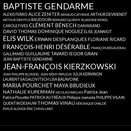
BAPTISTE GENDARME
ALICE ZENITER
ALEXIS FERRO
ARTHUR DEVRIENDT
ARNAUD CATHRINE
BAUDOUIN
ARTHUR DREYFUS
BERNARD QUIRINY
BLANDINE RINKEL
CLÉMENT BÉNECH
CAROLE FIVES
DAN NISAND
DAVID THOMAS
DOMINIQUE NOGUEZ
ELISE JEANNIOT
ELIS WILK
ERWAN DESPLANQUES
FLORIANE RICARD
FRANÇOIS-HENRI DÉSÉRABLE
FRANÇOIS BÉGAUDEAU
IEGOR GRAN
GUILLAUME TAVARD
GALLIMARD
JEAN-BAPTISTE GENDARME
JEAN-FRANÇOIS KIERZKOWSKI
JULIA KERNINON
JEAN-PHILIPPE BLONDEL
JEAN-RÉMY PAPLEUX
LAURENT SAGALOVITSCH
LISA BALAVOINE
MARIA POURCHET
MAYA BRUDIEUX
NATHALIE KUPERMAN
Patrice Jean
NICOLAS FARGUES
Patrice Pluyette
PATRICK AUTRÉAUX
Philippe Jaenada
PHILIPPE VILAIN
THOMAS VINAU
QUENTIN DESAUW
VÉRONIQUE OVALDÉ
ÉMILIE ALENDA
ÉRIC CHEVILLARD