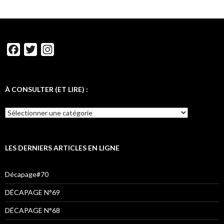
F
T
I
a
w
n
c
i
s
e
t
t
À CONSULTER (ET LIRE) :
b
t
a
o
e
g
o
r
r
k
a
LES DERNIERS ARTICLES EN LIGNE
m
Décapage#70
DÉCAPAGE N°69
DÉCAPAGE N°68