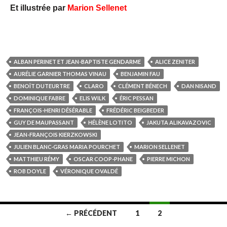
Et illustrée par
Marion Sellenet
ALBAN PERINET ET JEAN-BAPTISTE GENDARME
ALICE ZENITER
AURÉLIE GARNIER THOMAS VINAU
BENJAMIN FAU
BENOÎT DUTEURTRE
CLARO
CLÉMENT BÉNECH
DAN NISAND
DOMINIQUE FABRE
ELIS WILK
ÉRIC PESSAN
FRANÇOIS-HENRI DÉSÉRABLE
FRÉDÉRIC BEIGBEDER
GUY DE MAUPASSANT
HÉLÈNE LOTITO
JAKUTA ALIKAVAZOVIC
JEAN-FRANÇOIS KIERZKOWSKI
JULIEN BLANC-GRAS MARIA POURCHET
MARION SELLENET
MATTHIEU RÉMY
OSCAR COOP-PHANE
PIERRE MICHON
ROB DOYLE
VÉRONIQUE OVALDÉ
← PRÉCÉDENT
1
2