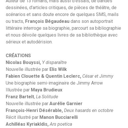
Auteur de 13 romans, mais aussi d’essais, de bandes
dessinées, d’articles critiques, de pièces de théâtre, de
scénarios et sans doute encore de quelques SMS, mails
ou tracts,
François Bégaudeau
dans son autoportrait
littéraire interroge sa biographie, parcourt sa bibliographie
et nous dévoile quelques livres de sa bibliothèque avec
sérieux et autodérision.
CRÉATIONS
Nicolas Bouyssi,
Y disparaître
Nouvelle illustrée par
Elis Wilk
Fabien Clouette & Quentin Leclerc,
César et Jimmy
Une biographie semi-imaginaire de Jimmy Arrow
Illustrée par
Maya Brudieux
Franz Bartelt
,
La Solitude
Nouvelle illustrée par
Aurélie Garnier
François-Henri Désérable,
Deux hasards en octobre
Récit illustré par
Manon Bucciarelli
Achilléas Kyriakìdis,
Ars poetica