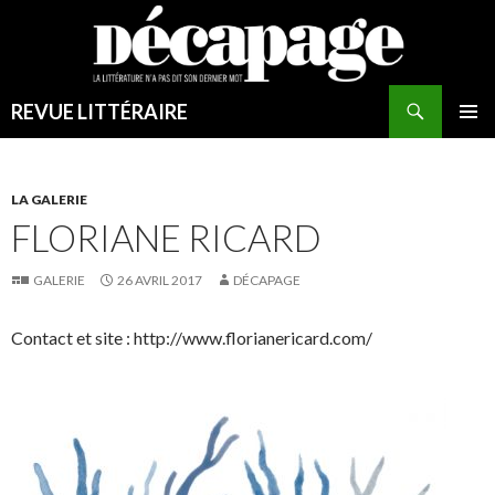
Recherche
REVUE LITTÉRAIRE
ALLER
MENU
AU
PRINCI
CONTENU
LA GALERIE
FLORIANE RICARD
GALERIE
26 AVRIL 2017
DÉCAPAGE
Contact et site : http://www.florianericard.com/