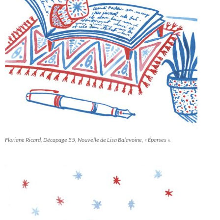
Floriane Ricard, Décapage 55, Nouvelle de Lisa Balavoine, « Éparses ».