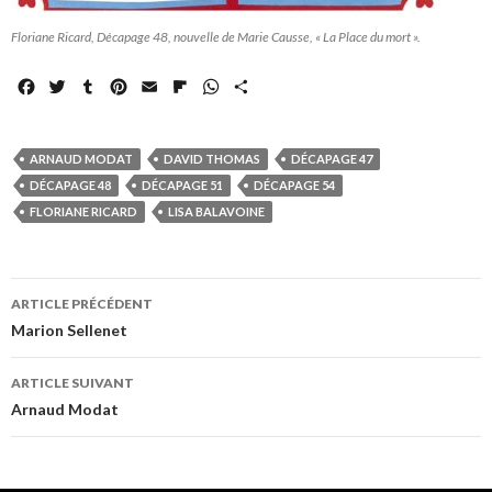
Floriane Ricard, Décapage 48, nouvelle de Marie Causse, « La Place du mort ».
F
T
T
P
E
F
W
P
a
w
u
i
m
l
h
a
c
i
m
n
a
i
a
r
e
t
b
t
i
p
t
t
ARNAUD MODAT
DAVID THOMAS
DÉCAPAGE 47
b
t
l
e
l
b
s
a
DÉCAPAGE 48
DÉCAPAGE 51
DÉCAPAGE 54
o
e
r
r
o
A
g
FLORIANE RICARD
LISA BALAVOINE
o
r
e
a
p
e
k
s
r
p
r
t
d
Navigation
ARTICLE PRÉCÉDENT
des
Marion Sellenet
articles
ARTICLE SUIVANT
Arnaud Modat