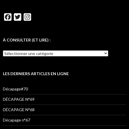
F
T
I
a
w
n
c
i
s
e
t
t
À CONSULTER (ET LIRE) :
b
t
a
À
o
e
g
CONSULTER
o
r
r
(ET
LIRE)
k
a
:
LES DERNIERS ARTICLES EN LIGNE
m
Décapage#70
DÉCAPAGE N°69
DÉCAPAGE N°68
Décapage n°67