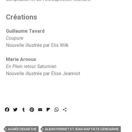
Créations
Guillaume Tavard
Coupure
Nouvelle illustrée par Elis Wilk
Marie Arnoux
En Plein retour Saturnien
Nouvelle illustrée par Élise Jeanniot
F
T
T
P
E
F
W
P
a
w
u
i
m
l
h
a
c
i
m
n
a
i
a
r
e
t
b
t
i
p
t
t
AGNÈS DESARTHE
ALBAN PERINET ET JEAN-BAPTISTE GENDARME