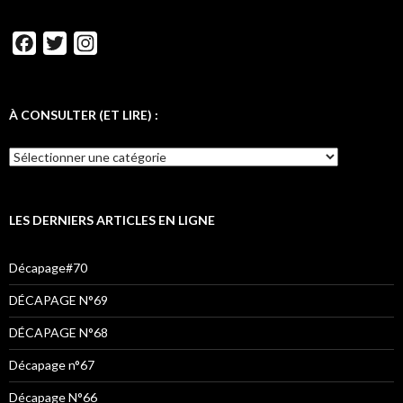
F
T
I
a
w
n
c
i
s
e
t
t
À CONSULTER (ET LIRE) :
b
t
a
o
e
g
o
r
r
k
a
LES DERNIERS ARTICLES EN LIGNE
m
Décapage#70
DÉCAPAGE N°69
DÉCAPAGE N°68
Décapage n°67
Décapage N°66