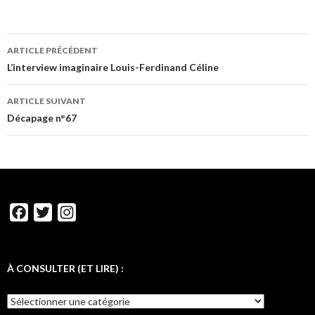
ARTICLE PRÉCÉDENT
L’interview imaginaire Louis-Ferdinand Céline
ARTICLE SUIVANT
Décapage n°67
F
T
I
a
w
n
c
i
s
e
t
t
À CONSULTER (ET LIRE) :
b
t
a
o
e
g