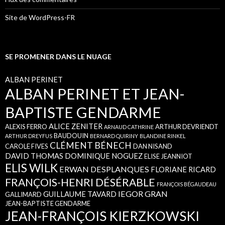
Site de WordPress-FR
SE PROMENER DANS LE NUAGE
ALBAN PERINET
ALBAN PERINET ET JEAN-
BAPTISTE GENDARME
ALICE ZENITER
ALEXIS FERRO
ARTHUR DEVRIENDT
ARNAUD CATHRINE
BAUDOUIN
ARTHUR DREYFUS
BERNARD QUIRINY
BLANDINE RINKEL
CLÉMENT BÉNECH
CAROLE FIVES
DAN NISAND
DAVID THOMAS
DOMINIQUE NOGUEZ
ELISE JEANNIOT
ELIS WILK
ERWAN DESPLANQUES
FLORIANE RICARD
FRANÇOIS-HENRI DÉSÉRABLE
FRANÇOIS BÉGAUDEAU
IEGOR GRAN
GUILLAUME TAVARD
GALLIMARD
JEAN-BAPTISTE GENDARME
JEAN-FRANÇOIS KIERZKOWSKI