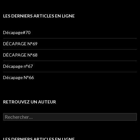
o
r
r
k
a
LES DERNIERS ARTICLES EN LIGNE
m
Décapage#70
DÉCAPAGE N°69
DÉCAPAGE N°68
Décapage n°67
Décapage N°66
RETROUVEZ UN AUTEUR
LES DERNIERS ARTICLES EN LIGNE