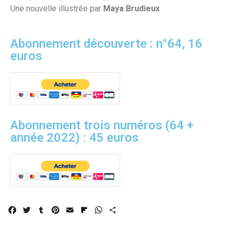
Une nouvelle illustrée par
Maya Brudieux
Abonnement découverte : n°64, 16
euros
Abonnement trois numéros (64 +
année 2022) : 45 euros
F
T
T
P
E
F
W
P
a
w
u
i
m
l
h
a