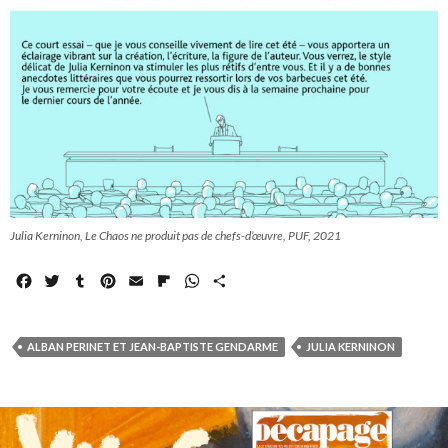
Julia Kerninon, Le Chaos ne produit pas de chefs-d’œuvre, PUF, 2021
F
T
T
P
E
F
W
P
a
w
u
i
m
l
h
a
c
i
m
n
a
i
a
r
e
t
b
t
i
p
t
t
ALBAN PERINET ET JEAN-BAPTISTE GENDARME
JULIA KERNINON
b
t
l
e
l
b
s
a
o
e
r
r
o
A
g
o
r
e
a
p
e
k
s
r
p
r
t
d