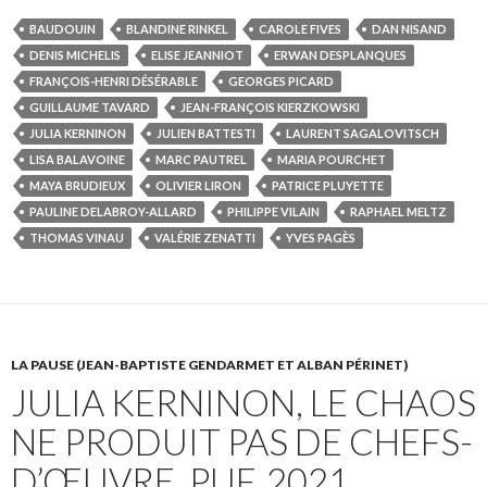
c
i
m
n
a
i
a
r
e
t
b
t
i
p
t
t
BAUDOUIN
BLANDINE RINKEL
CAROLE FIVES
DAN NISAND
b
t
l
e
l
b
s
a
DENIS MICHELIS
ELISE JEANNIOT
ERWAN DESPLANQUES
o
e
r
r
o
A
g
FRANÇOIS-HENRI DÉSÉRABLE
GEORGES PICARD
o
r
e
a
p
e
k
s
r
p
r
GUILLAUME TAVARD
JEAN-FRANÇOIS KIERZKOWSKI
t
d
JULIA KERNINON
JULIEN BATTESTI
LAURENT SAGALOVITSCH
LISA BALAVOINE
MARC PAUTREL
MARIA POURCHET
MAYA BRUDIEUX
OLIVIER LIRON
PATRICE PLUYETTE
PAULINE DELABROY-ALLARD
PHILIPPE VILAIN
RAPHAEL MELTZ
THOMAS VINAU
VALÉRIE ZENATTI
YVES PAGÈS
LA PAUSE (JEAN-BAPTISTE GENDARMET ET ALBAN PÉRINET)
JULIA KERNINON, LE CHAOS
NE PRODUIT PAS DE CHEFS-
D’ŒUVRE, PUF, 2021