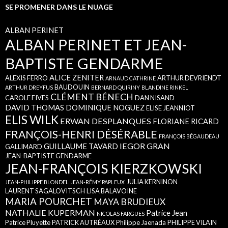
SE PROMENER DANS LE NUAGE
ALBAN PERINET
ALBAN PERINET ET JEAN-
BAPTISTE GENDARME
ALICE ZENITER
ALEXIS FERRO
ARTHUR DEVRIENDT
ARNAUD CATHRINE
BAUDOUIN
ARTHUR DREYFUS
BERNARD QUIRINY
BLANDINE RINKEL
CLÉMENT BÉNECH
CAROLE FIVES
DAN NISAND
DAVID THOMAS
DOMINIQUE NOGUEZ
ELISE JEANNIOT
ELIS WILK
ERWAN DESPLANQUES
FLORIANE RICARD
FRANÇOIS-HENRI DÉSÉRABLE
FRANÇOIS BÉGAUDEAU
IEGOR GRAN
GUILLAUME TAVARD
GALLIMARD
JEAN-BAPTISTE GENDARME
JEAN-FRANÇOIS KIERZKOWSKI
JULIA KERNINON
JEAN-PHILIPPE BLONDEL
JEAN-RÉMY PAPLEUX
LAURENT SAGALOVITSCH
LISA BALAVOINE
MARIA POURCHET
MAYA BRUDIEUX
NATHALIE KUPERMAN
Patrice Jean
NICOLAS FARGUES
Patrice Pluyette
PATRICK AUTRÉAUX
Philippe Jaenada
PHILIPPE VILAIN