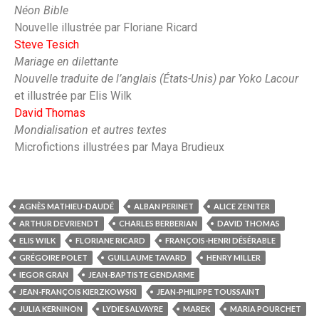
Néon Bible
Nouvelle illustrée par Floriane Ricard
Steve Tesich
Mariage en dilettante
Nouvelle traduite de l’anglais (États-Unis) par Yoko Lacour
et illustrée par Elis Wilk
David Thomas
Mondialisation et autres textes
Microfictions illustrées par Maya Brudieux
AGNÈS MATHIEU-DAUDÉ
ALBAN PERINET
ALICE ZENITER
ARTHUR DEVRIENDT
CHARLES BERBERIAN
DAVID THOMAS
ELIS WILK
FLORIANE RICARD
FRANÇOIS-HENRI DÉSÉRABLE
GRÉGOIRE POLET
GUILLAUME TAVARD
HENRY MILLER
IEGOR GRAN
JEAN-BAPTISTE GENDARME
JEAN-FRANÇOIS KIERZKOWSKI
JEAN-PHILIPPE TOUSSAINT
JULIA KERNINON
LYDIE SALVAYRE
MAREK
MARIA POURCHET