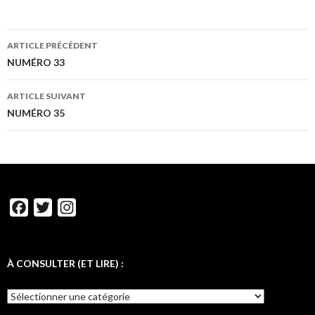
ARTICLE PRÉCÉDENT
NUMÉRO 33
ARTICLE SUIVANT
NUMÉRO 35
F
T
I
a
w
n
c
i
s
e
t
t
À CONSULTER (ET LIRE) :
b
t
a
o
e
g