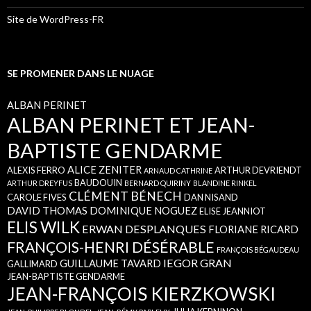
Site de WordPress-FR
SE PROMENER DANS LE NUAGE
ALBAN PERINET
ALBAN PERINET ET JEAN-
BAPTISTE GENDARME
ALICE ZENITER
ALEXIS FERRO
ARTHUR DEVRIENDT
ARNAUD CATHRINE
BAUDOUIN
ARTHUR DREYFUS
BERNARD QUIRINY
BLANDINE RINKEL
CLÉMENT BÉNECH
CAROLE FIVES
DAN NISAND
DAVID THOMAS
DOMINIQUE NOGUEZ
ELISE JEANNIOT
ELIS WILK
ERWAN DESPLANQUES
FLORIANE RICARD
FRANÇOIS-HENRI DÉSÉRABLE
FRANÇOIS BÉGAUDEAU
IEGOR GRAN
GUILLAUME TAVARD
GALLIMARD
JEAN-BAPTISTE GENDARME
JEAN-FRANÇOIS KIERZKOWSKI