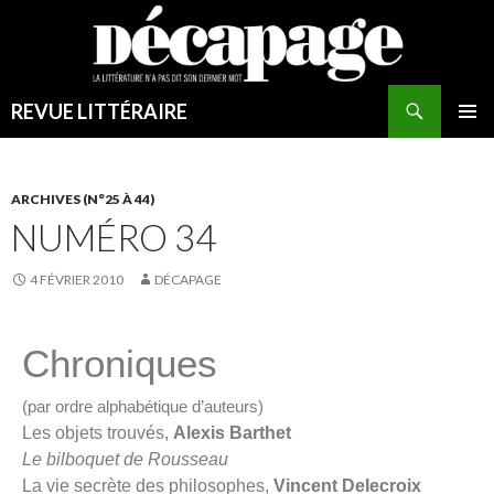
REVUE LITTÉRAIRE
MENU
PRINCI
ARCHIVES (N°25 À 44)
NUMÉRO 34
4 FÉVRIER 2010
DÉCAPAGE
Chroniques
(par ordre alphabétique d’auteurs)
Les objets trouvés,
Alexis Barthet
Le bilboquet de Rousseau
La vie secrète des philosophes,
Vincent Delecroix