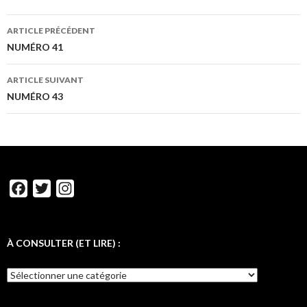
ARTICLE PRÉCÉDENT
NUMÉRO 41
ARTICLE SUIVANT
NUMÉRO 43
F
T
I
a
w
n
c
i
s
e
t
t
À CONSULTER (ET LIRE) :
b
t
a
o
e
g
o
r
r