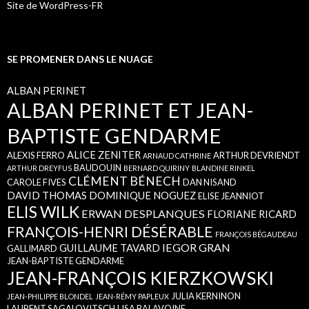
Site de WordPress-FR
SE PROMENER DANS LE NUAGE
ALBAN PERINET
ALBAN PERINET ET JEAN-
BAPTISTE GENDARME
ALICE ZENITER
ALEXIS FERRO
ARTHUR DEVRIENDT
ARNAUD CATHRINE
BAUDOUIN
ARTHUR DREYFUS
BERNARD QUIRINY
BLANDINE RINKEL
CLÉMENT BÉNECH
CAROLE FIVES
DAN NISAND
DAVID THOMAS
DOMINIQUE NOGUEZ
ELISE JEANNIOT
ELIS WILK
ERWAN DESPLANQUES
FLORIANE RICARD
FRANÇOIS-HENRI DÉSÉRABLE
FRANÇOIS BÉGAUDEAU
IEGOR GRAN
GUILLAUME TAVARD
GALLIMARD
JEAN-BAPTISTE GENDARME
JEAN-FRANÇOIS KIERZKOWSKI
JULIA KERNINON
JEAN-PHILIPPE BLONDEL
JEAN-RÉMY PAPLEUX
LAURENT SAGALOVITSCH
LISA BALAVOINE