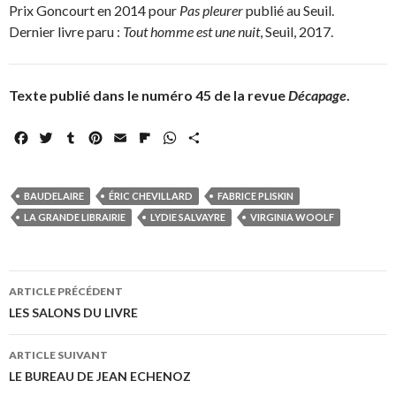
Prix Goncourt en 2014 pour
Pas pleurer
publié au Seuil.
Dernier livre paru :
Tout homme est une nuit
, Seuil, 2017.
Texte publié dans le numéro 45 de la revue
Décapage
.
F
T
T
P
E
F
W
P
a
w
u
i
m
l
h
a
c
i
m
n
a
i
a
r
e
t
b
t
i
p
t
t
BAUDELAIRE
ÉRIC CHEVILLARD
FABRICE PLISKIN
b
t
l
e
l
b
s
a
LA GRANDE LIBRAIRIE
LYDIE SALVAYRE
VIRGINIA WOOLF
o
e
r
r
o
A
g
o
r
e
a
p
e
k
s
r
p
r
Navigation
t
d
ARTICLE PRÉCÉDENT
des
LES SALONS DU LIVRE
articles
ARTICLE SUIVANT
LE BUREAU DE JEAN ECHENOZ