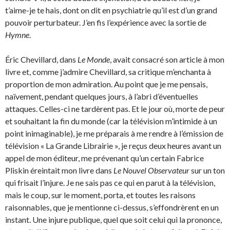
t’aime-je te hais, dont on dit en psychiatrie qu’il est d’un grand
pouvoir perturbateur. J’en fis l’expérience avec la sortie de
Hymne
.
Éric Chevillard, dans
Le Monde
, avait consacré son article à mon
livre et, comme j’admire Chevillard, sa critique m’enchanta à
proportion de mon admiration. Au point que je me pensais,
naïvement, pendant quelques jours, à l’abri d’éventuelles
attaques. Celles-ci ne tardèrent pas. Et le jour où, morte de peur
et souhaitant la fin du monde (car la télévision m’intimide à un
point inimaginable), je me préparais à me rendre à l’émission de
télévision « La Grande Librairie », je reçus deux heures avant un
appel de mon éditeur, me prévenant qu’un certain Fabrice
Pliskin éreintait mon livre dans
Le Nouvel Observateur
sur un ton
qui frisait l’injure. Je ne sais pas ce qui en parut à la télévision,
mais le coup, sur le moment, porta, et toutes les raisons
raisonnables, que je mentionne ci-dessus, s’effondrèrent en un
instant. Une injure publique, quel que soit celui qui la prononce,