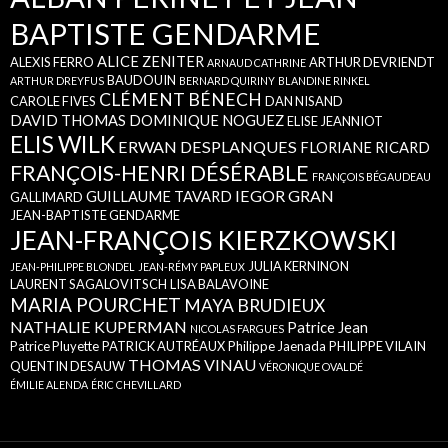
BAPTISTE GENDARME
ALICE ZENITER
ALEXIS FERRO
ARTHUR DEVRIENDT
ARNAUD CATHRINE
BAUDOUIN
ARTHUR DREYFUS
BERNARD QUIRINY
BLANDINE RINKEL
CLÉMENT BÉNECH
CAROLE FIVES
DAN NISAND
DAVID THOMAS
DOMINIQUE NOGUEZ
ELISE JEANNIOT
ELIS WILK
ERWAN DESPLANQUES
FLORIANE RICARD
FRANÇOIS-HENRI DÉSÉRABLE
FRANÇOIS BÉGAUDEAU
IEGOR GRAN
GUILLAUME TAVARD
GALLIMARD
JEAN-BAPTISTE GENDARME
JEAN-FRANÇOIS KIERZKOWSKI
JULIA KERNINON
JEAN-PHILIPPE BLONDEL
JEAN-RÉMY PAPLEUX
LAURENT SAGALOVITSCH
LISA BALAVOINE
MARIA POURCHET
MAYA BRUDIEUX
NATHALIE KUPERMAN
Patrice Jean
NICOLAS FARGUES
Patrice Pluyette
PATRICK AUTRÉAUX
Philippe Jaenada
PHILIPPE VILAIN
THOMAS VINAU
QUENTIN DESAUW
VÉRONIQUE OVALDÉ
ÉMILIE ALENDA
ÉRIC CHEVILLARD