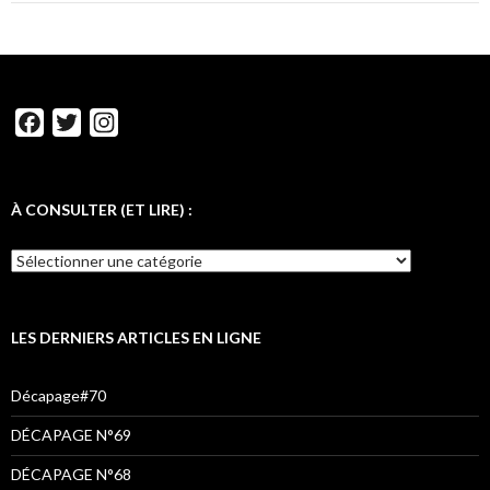
F
T
I
a
w
n
c
i
s
e
t
t
À CONSULTER (ET LIRE) :
b
t
a
À
o
e
g
CONSULTER
o
r
r
(ET
LIRE)
k
a
:
LES DERNIERS ARTICLES EN LIGNE
m
Décapage#70
DÉCAPAGE N°69
DÉCAPAGE N°68