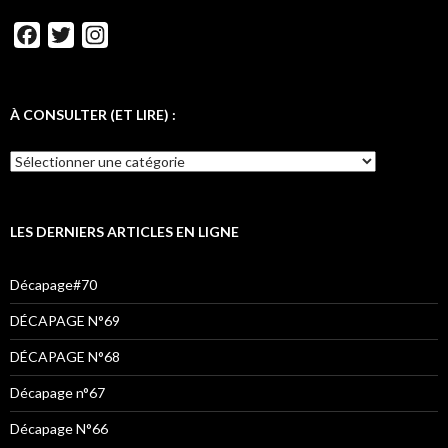
F
T
I
a
w
n
c
i
s
e
t
t
À CONSULTER (ET LIRE) :
b
t
a
À
o
e
g
CONSULTER
o
r
r
(ET
LIRE)
k
a
:
LES DERNIERS ARTICLES EN LIGNE
m
Décapage#70
DÉCAPAGE N°69
DÉCAPAGE N°68
Décapage n°67
Décapage N°66