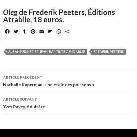
Oleg
de Frederik Peeters, Éditions
Atrabile, 18 euros.
F
T
T
P
E
F
W
P
a
w
u
i
m
l
h
a
c
i
m
n
a
i
a
r
e
t
b
t
i
p
t
t
ALBAN PERINET ET JEAN-BAPTISTE GENDARME
FREDERIK PEETERS
b
t
l
e
l
b
s
a
o
e
r
r
o
A
g
o
r
e
a
p
e
Navigation
k
s
r
p
r
ARTICLE PRÉCÉDENT
t
d
des
Nathalie Kuperman, « on était des poissons »
articles
ARTICLE SUIVANT
Yves Ravey, Adultère