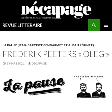
Recherche
REVUE LITTÉRAIRE
ALLER
MENU
AU
PRINCI
CONTENU
LA PAUSE (JEAN-BAPTISTE GENDARMET ET ALBAN PÉRINET)
FREDERIK PEETERS « OLEG »
3 MARS 2021
DÉCAPAGE