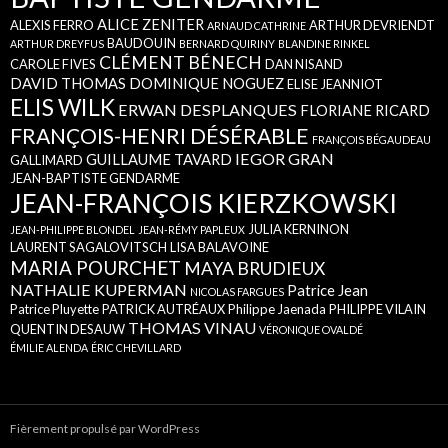
ALICE ZENITER
ALEXIS FERRO
ARTHUR DEVRIENDT
ARNAUD CATHRINE
BAUDOUIN
ARTHUR DREYFUS
BERNARD QUIRINY
BLANDINE RINKEL
CLÉMENT BÉNECH
CAROLE FIVES
DAN NISAND
DAVID THOMAS
DOMINIQUE NOGUEZ
ELISE JEANNIOT
ELIS WILK
ERWAN DESPLANQUES
FLORIANE RICARD
FRANÇOIS-HENRI DÉSÉRABLE
FRANÇOIS BÉGAUDEAU
IEGOR GRAN
GUILLAUME TAVARD
GALLIMARD
JEAN-BAPTISTE GENDARME
JEAN-FRANÇOIS KIERZKOWSKI
JULIA KERNINON
JEAN-PHILIPPE BLONDEL
JEAN-RÉMY PAPLEUX
LAURENT SAGALOVITSCH
LISA BALAVOINE
MARIA POURCHET
MAYA BRUDIEUX
NATHALIE KUPERMAN
Patrice Jean
NICOLAS FARGUES
Patrice Pluyette
PATRICK AUTRÉAUX
Philippe Jaenada
PHILIPPE VILAIN
THOMAS VINAU
QUENTIN DESAUW
VÉRONIQUE OVALDÉ
ÉMILIE ALENDA
ÉRIC CHEVILLARD
Fièrement propulsé par WordPress