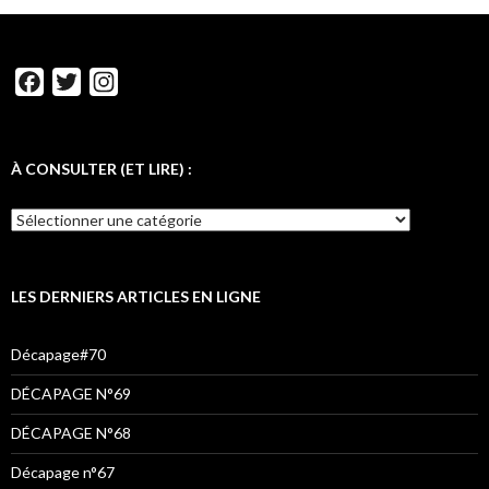
F
T
I
a
w
n
c
i
s
e
t
t
À CONSULTER (ET LIRE) :
b
t
a
À
o
e
g
CONSULTER
o
r
r
(ET
LIRE)
k
a
:
LES DERNIERS ARTICLES EN LIGNE
m
Décapage#70
DÉCAPAGE N°69
DÉCAPAGE N°68
Décapage n°67