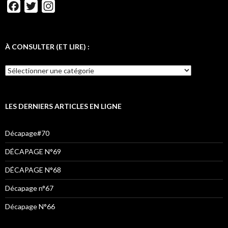
F
T
I
a
w
n
c
i
s
e
t
t
À CONSULTER (ET LIRE) :
b
t
a
o
e
g
o
r
r
k
a
LES DERNIERS ARTICLES EN LIGNE
m
Décapage#70
DÉCAPAGE N°69
DÉCAPAGE N°68
Décapage n°67
Décapage N°66