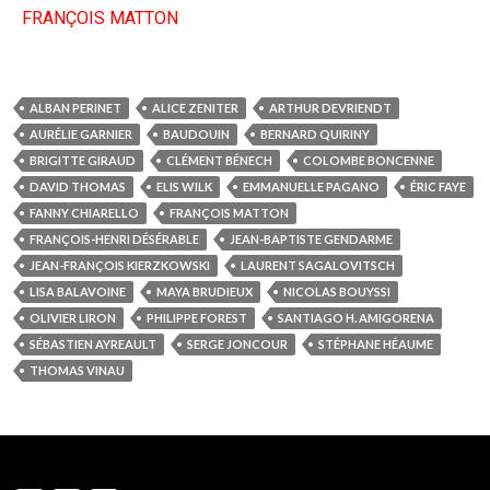
FRANÇOIS MATTON
ALBAN PERINET
ALICE ZENITER
ARTHUR DEVRIENDT
AURÉLIE GARNIER
BAUDOUIN
BERNARD QUIRINY
BRIGITTE GIRAUD
CLÉMENT BÉNECH
COLOMBE BONCENNE
DAVID THOMAS
ELIS WILK
EMMANUELLE PAGANO
ÉRIC FAYE
FANNY CHIARELLO
FRANÇOIS MATTON
FRANÇOIS-HENRI DÉSÉRABLE
JEAN-BAPTISTE GENDARME
JEAN-FRANÇOIS KIERZKOWSKI
LAURENT SAGALOVITSCH
LISA BALAVOINE
MAYA BRUDIEUX
NICOLAS BOUYSSI
OLIVIER LIRON
PHILIPPE FOREST
SANTIAGO H. AMIGORENA
SÉBASTIEN AYREAULT
SERGE JONCOUR
STÉPHANE HÉAUME
THOMAS VINAU