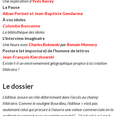
Une explication d
’
Yves Ravey
La Pause
Alban Perinet et Jean-Baptiste Gendarme
À vos idoles
Colombe Boncenne
La bibliothèque des idoles
L’Interview imaginaire
Une heure avec
Charles Bukowski
par
Romain Monnery
Posture (et imposture) de l’homme de lettres
Jean-François Kierzkowski
Existe-t-il un environnement géographique propice à la création
littéraire ?
Le dossier
L’éditeur assure un rôle déterminant dans l’accès au champ
littéraire. Comme le souligne Bourdieu, l’éditeur « n’est pas
seulement celui qui procure à l’oeuvre une valeur commerciale
en la
mettant en rapport avec un certain marché […] il est celui
qui peut