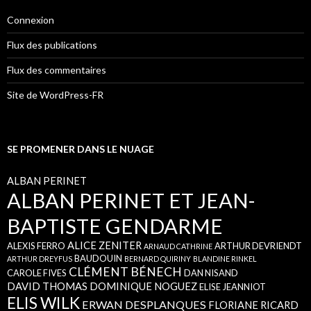
Connexion
Flux des publications
Flux des commentaires
Site de WordPress-FR
SE PROMENER DANS LE NUAGE
ALBAN PERINET
ALBAN PERINET ET JEAN-
BAPTISTE GENDARME
ALICE ZENITER
ALEXIS FERRO
ARTHUR DEVRIENDT
ARNAUD CATHRINE
BAUDOUIN
ARTHUR DREYFUS
BERNARD QUIRINY
BLANDINE RINKEL
CLÉMENT BÉNECH
CAROLE FIVES
DAN NISAND
DAVID THOMAS
DOMINIQUE NOGUEZ
ELISE JEANNIOT
ELIS WILK
ERWAN DESPLANQUES
FLORIANE RICARD