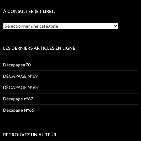
c
i
s
e
t
t
À CONSULTER (ET LIRE) :
b
t
a
À
o
e
g
CONSULTER
o
r
r
(ET
LIRE)
k
a
:
LES DERNIERS ARTICLES EN LIGNE
m
Décapage#70
DÉCAPAGE N°69
DÉCAPAGE N°68
Décapage n°67
Décapage N°66
RETROUVEZ UN AUTEUR