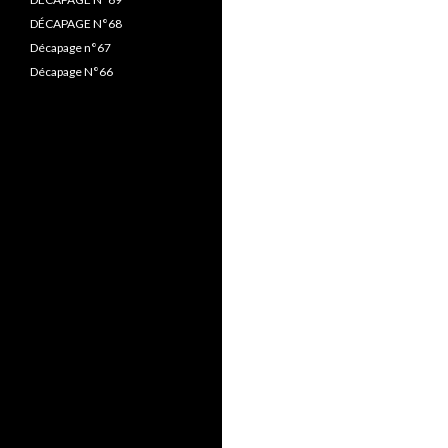
DÉCAPAGE N°68
Décapage n°67
Décapage N°66