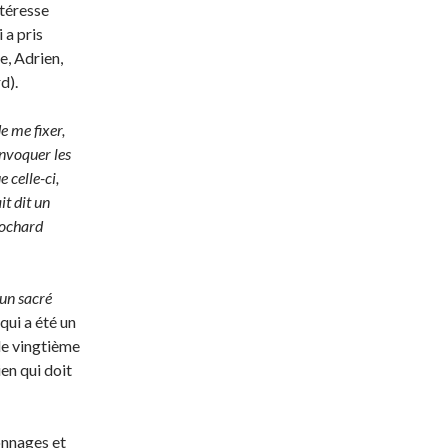
ntéresse
 a pris
e, Adrien,
d).
e me fixer,
onvoquer les
e celle-ci,
it dit un
clochard
 un sacré
qui a été un
le vingtième
en qui doit
onnages et