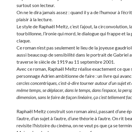
surtout son lecteur.
On ne le dira jamais assez : quand il y a de l’humour à l’écritu
plaisir à la lecture.
Le style de Raphaël Meltz, c’est l’ajout, la circonvolution, l
tourbillonne, l’ironie qui mord, le dialogue qui frappe et la
claque.
Ce roman n’est pas seulement le lieu de la joyeuse gaudriole 
aussi beaucoup de sensibilité dans le portrait de Gabriel 
traverse le siècle de 1919 au 11 septembre 2001.
Avec ce roman, Raphaël Meltz réalise exactement ce que 
personnage Adrien ambitionne de faire : un livre qui avan
cercles concentriques, c’est-à-dire tourner autour d’un sujet e
même temps, se déplacer, dans le temps, dans l’espace, la persp
dimension, sans le faire de façon linéaire, ça c’est tellement fa
Raphaël Meltz construit son roman ainsi, passant d’une é
l’autre, d’un sujet à l’autre, d’une théorie à l’autre. On rit b
revisite l’histoire du cinéma, on ne veut ps que ça se termin