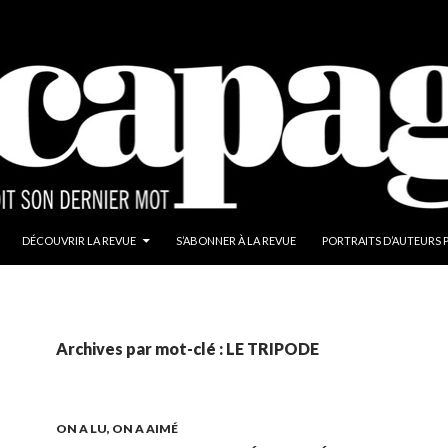
ALLER AU CONTENU
DÉCOUVRIR LA REVUE
S’ABONNER À LA REVUE
PORTRAITS D’AUTEURS 
Archives par mot-clé : LE TRIPODE
ON A LU, ON A AIMÉ