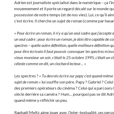
Adrien est journaliste spécialisé dans le numérique – ça l’i
moyennement et il porte un regard décalé sur le monde qui
possession de notre temps (et de nos vies). Lui, ce qu’il aim
c’est écrire. Il cherche un sujet de roman (comme par hasar
« Pour écrire un roman, il n’y a qu’un seul cadre que j’accepte d
un seul cadre : pour écrire un roman, je dois être capable de c
spectres – quelle autre définition, quelle meilleure définition qu
pour être écrivain il faut pouvoir convoquer les spectres m’ava
vieux monsieur un soir, c’était le 25 octobre 1995, c’était un 
céleste comme on dit, un clochard lecteur… »
Les spectres ?
« Tu devrais écrire sur papy c’est quand même
sujet de roman »
lui souffle son père. Papy ? Gabriel ? Celui 
des premiers opérateurs du cinéma ? Celui qui a parcouru 
siècle derrière sa caméra ? Hum… pourquoi pas se dit Adri
quand même y réfléchir un peu.
Raphaël Meltz aime jouer avec l’inter-textualité, ses pers