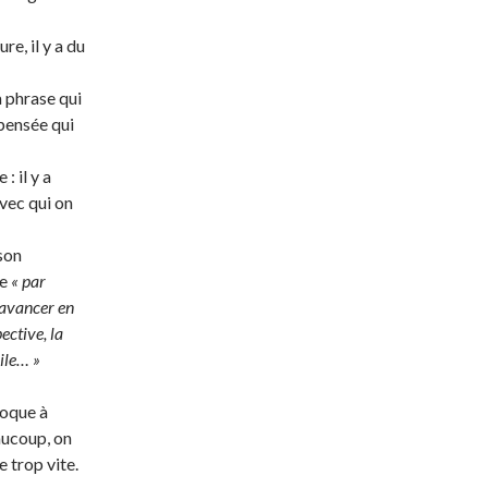
re, il y a du
a phrase qui
 pensée qui
: il y a
avec qui on
son
ce
« par
t avancer en
ective, la
cile… »
poque à
eaucoup, on
e trop vite.