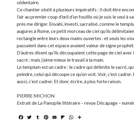
sédentaire.
Ce chantier obéit à plusieurs impératifs : Il doit être enco
l’air au premier coup d’œil d’un fouillis où je suis le seul à s
près me diriger. Envahi, investi, sacralisé, comme le temp
augures à Rome, ce petit morceau de ciel qu’ils délimitaien
rectangle entre leurs deux mains ouvertes : et seuls les ois
passaient dans cet espace avaient valeur de signe prophét
D’autres disent qu’ils découpaient cette page de ciel avec
sacré ; mais j’aime mieux le travail à la main.
Le templum est un cadre : le cadre qui délimite le sacré, q
peindre, celui qui découpe ce qu’on voit. Voir, c’est cadrer.
aussi, c’est cadrer. Et donc écrire, à plus forte raison.
PIERRE MICHON
Extrait de La Panoplie littéraire – revue Décapage – numé
F
T
T
P
E
F
W
P
a
w
u
i
m
l
h
a
c
i
m
n
a
i
a
r