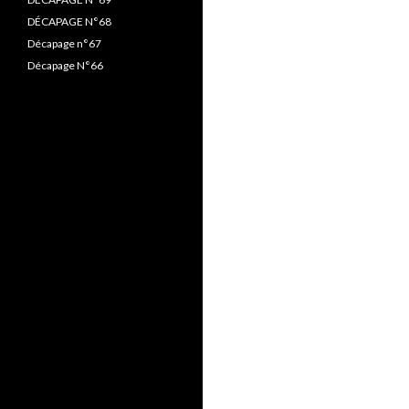
DÉCAPAGE N°68
Décapage n°67
Décapage N°66