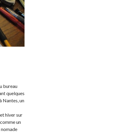
ou bureau
dant quelques
 à Nantes, un
et hiver sur
é, comme un
un nomade