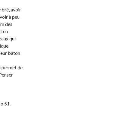
mbré, avoir
avoir à peu
lum des
t en
eaux qui
ique.
 leur bâton
ui permet de
 Penser
ro 51.