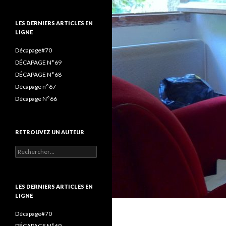
(ET
o
r
r
LIRE)
k
a
LES DERNIERS ARTICLES EN
:
LIGNE
m
Décapage#70
DÉCAPAGE N°69
DÉCAPAGE N°68
Décapage n°67
Décapage N°66
RETROUVEZ UN AUTEUR
Rechercher :
LES DERNIERS ARTICLES EN
LIGNE
Décapage#70
DÉCAPAGE N°69