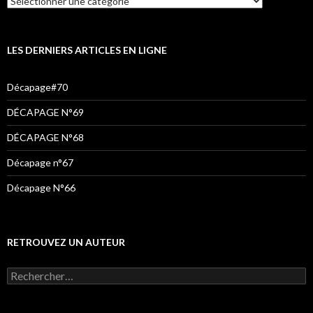
o
e
g
CONSULTER
o
r
r
(ET
LIRE)
k
a
:
LES DERNIERS ARTICLES EN LIGNE
m
Décapage#70
DÉCAPAGE N°69
DÉCAPAGE N°68
Décapage n°67
Décapage N°66
RETROUVEZ UN AUTEUR
Rechercher :