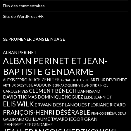
Flux des commentaires
Site de WordPress-FR
SE PROMENER DANS LE NUAGE
ALBAN PERINET
ALBAN PERINET ET JEAN-
BAPTISTE GENDARME
ALICE ZENITER
ALEXIS FERRO
ARTHUR DEVRIENDT
ARNAUD CATHRINE
BAUDOUIN
ARTHUR DREYFUS
BERNARD QUIRINY
BLANDINE RINKEL
CLÉMENT BÉNECH
CAROLE FIVES
DAN NISAND
DAVID THOMAS
DOMINIQUE NOGUEZ
ELISE JEANNIOT
ELIS WILK
ERWAN DESPLANQUES
FLORIANE RICARD
FRANÇOIS-HENRI DÉSÉRABLE
FRANÇOIS BÉGAUDEAU
IEGOR GRAN
GUILLAUME TAVARD
GALLIMARD
JEAN-BAPTISTE GENDARME