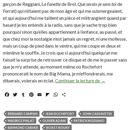
garçon
de Reggiani,
La Fanette
de Brel,
Que serais-je sans toi
de
Ferrat) qui n’étaient pas de mon âge et qui me submergeaient,
et qui aujourd’hui me taillent en pièce et m’étranglent quand par
hasard je les entends à la radio, sans que je sache trop bien
pourquoi sinon qu’elles appartiennent à l’enfance, au passé, et
que chez moi la nostalgie n’est jamais un regret, ni une mollesse,
mais un coup de pied dans le ventre, qui me coupe en deux et
m’enlève le souffle. Je crois que si aujourd’hui quelqu’un me
faisait la surprise de retrouver ce disque et de me le passer sans
que je m’y attende, au moment même où Rochefort
prononcerait le nom de Big Mama, je m’effondrerais, me
Rox, Rouky, Ro
diluerais, volerais en éclat.
Continuer la lecture de
→
F
T
T
P
E
F
W
P
a
w
u
i
m
l
h
a
c
i
m
n
a
i
a
r
e
t
b
t
i
p
t
t
BERNARD CAMPAN
JEAN ROCHEFORT
JOHN CASSAVETES
b
t
l
e
l
b
s
a
MAURICE PIALAT
OLIVIER ADAM
PATRICK MODIANO
o
e
r
r
o
A
g
RAYMOND CARVER
ROX ET ROUKY
o
r
e
a
p
e