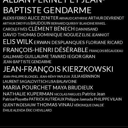
BAPTISTE GENDARME
ALICE ZENITER
ALEXIS FERRO
ARTHUR DEVRIENDT
ARNAUD CATHRINE
BAUDOUIN
ARTHUR DREYFUS
BERNARD QUIRINY
BLANDINE RINKEL
CLÉMENT BÉNECH
CAROLE FIVES
DAN NISAND
DAVID THOMAS
DOMINIQUE NOGUEZ
ELISE JEANNIOT
ELIS WILK
ERWAN DESPLANQUES
FLORIANE RICARD
FRANÇOIS-HENRI DÉSÉRABLE
FRANÇOIS BÉGAUDEAU
IEGOR GRAN
GUILLAUME TAVARD
GALLIMARD
JEAN-BAPTISTE GENDARME
JEAN-FRANÇOIS KIERZKOWSKI
JULIA KERNINON
JEAN-PHILIPPE BLONDEL
JEAN-RÉMY PAPLEUX
LAURENT SAGALOVITSCH
LISA BALAVOINE
MARIA POURCHET
MAYA BRUDIEUX
NATHALIE KUPERMAN
Patrice Jean
NICOLAS FARGUES
Patrice Pluyette
PATRICK AUTRÉAUX
Philippe Jaenada
PHILIPPE VILAIN
THOMAS VINAU
QUENTIN DESAUW
VÉRONIQUE OVALDÉ
ÉMILIE ALENDA
ÉRIC CHEVILLARD