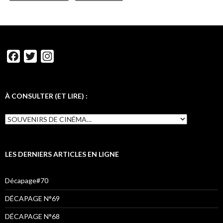
k
s
r
p
r
t
d
F
T
I
a
w
n
c
i
s
e
t
t
À CONSULTER (ET LIRE) :
b
t
a
À
o
e
g
CONSULTER
o
r
r
(ET
LIRE)
k
a
:
LES DERNIERS ARTICLES EN LIGNE
m
Décapage#70
DÉCAPAGE N°69
DÉCAPAGE N°68