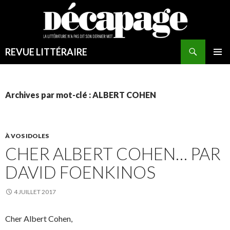
Recherche
REVUE LITTÉRAIRE
ALLER
MENU
AU
PRINCI
CONTENU
Archives par mot-clé : ALBERT COHEN
À VOS IDOLES
CHER ALBERT COHEN… PAR
DAVID FOENKINOS
4 JUILLET 2017
Cher Albert Cohen,