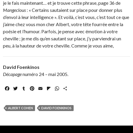
je le fais maintenant… et je trouve cette phrase, page 36 de
Mangeclous
: « Certains sautaient sur place pour donner plus
d’envol à leur intelligence ». Et voilà, c’est vous, c’est tout ce que
j’aime chez vous mon cher Albert, votre tête fourrée entre la
poésie et l’humour. Parfois, je pense avec émotion à votre
cheville ; je me dis qu’en sautant sur place, j’y parviendrai un
peu, à la hauteur de votre cheville. Comme je vous aime,
David Foenkinos
Décapage
numéro 24 – mai 2005.
F
T
T
P
E
F
W
P
a
w
u
i
m
l
h
a
c
i
m
n
a
i
a
r
e
t
b
t
i
p
t
t
ALBERT COHEN
DAVID FOENKINOS
b
t
l
e
l
b
s
a
o
e
r
r
o
A
g
o
r
e
a
p
e
k
s
r
p
r