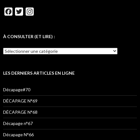
t
d
F
T
I
a
w
n
c
i
s
e
t
t
À CONSULTER (ET LIRE) :
b
t
a
À
o
e
g
CONSULTER
o
r
r
(ET
LIRE)
k
a
:
LES DERNIERS ARTICLES EN LIGNE
m
Décapage#70
DÉCAPAGE N°69
DÉCAPAGE N°68
Décapage n°67
Décapage N°66